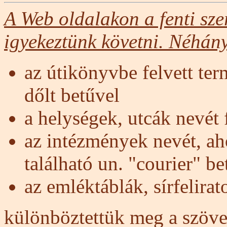
A Web oldalakon a fenti szer
igyekeztünk követni. Néhány 
az útikönyvbe felvett ter
dőlt betűvel
a helységek, utcák nevét 
az intézmények nevét, a
található un. "courier" be
az emléktáblák, sírfelira
különböztettük meg a szöv