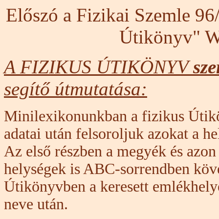
Előszó a Fizikai Szemle 96
Útikönyv" We
A FIZIKUS ÚTIKÖNYV
sze
segítő útmutatása:
Minilexikonunkban a fizikus Útik
adatai után felsoroljuk azokat a 
Az első részben a megyék és azon 
helységek is ABC-sorrendben köve
Útikönyvben a keresett emlékhelye
neve után.