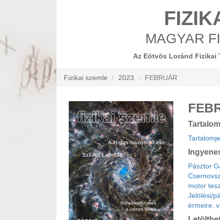
FIZIK
MAGYAR FI
Az Eötvös Loránd Fizikai 
Fizikai szemle
2023
FEBRUÁR
FEB
Tartalo
Tartalomj
Ingyene
Pásztor Ga
Csernovsz
motor tes
Jelölési/p
érmeire, v
Letölthe