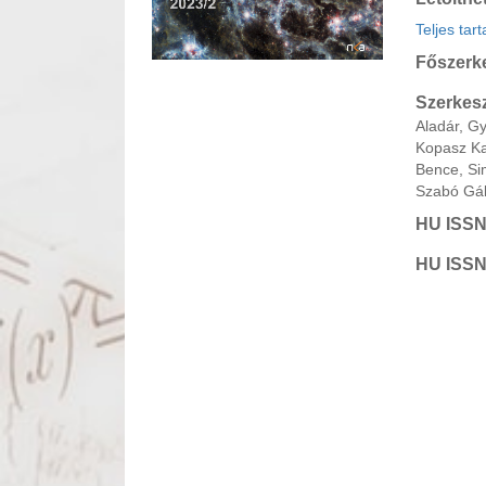
Teljes tar
Főszerk
Szerkesz
Aladár, G
Kopasz Kat
Bence, Si
Szabó Gáb
HU ISSN
HU ISSN