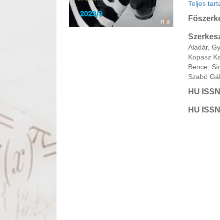
Teljes tar
Főszerk
Szerkesz
Aladár, G
Kopasz Kat
Bence, Si
Szabó Gáb
HU ISSN
HU ISSN