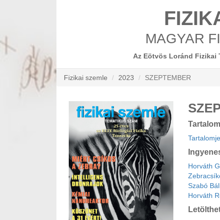
FIZIK
MAGYAR FI
Az Eötvös Loránd Fizikai 
Fizikai szemle
2023
SZEPTEMBER
SZE
Tartalo
Tartalomj
Ingyene
Horváth G
Zebracsíko
Szabó Bál
Horváth Ró
Letölthe