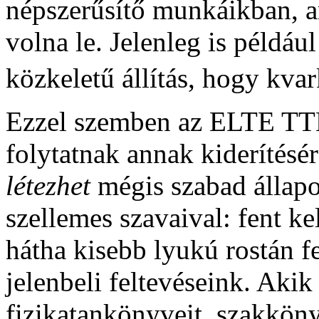
népszerűsítő munkáikban, a
volna le. Jelenleg is példáu
közkeletű állítás, hogy kva
Ezzel szemben az ELTE TTK 
folytatnak annak kiderítésé
létezhet
mégis szabad állap
szellemes szavaival: fent kel
hátha kisebb lyukú rostán 
jelenbeli feltevéseink. Aki
fizikatankönyveit, szakköny