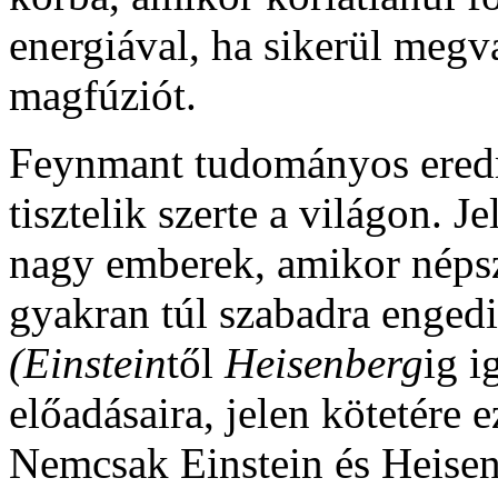
energiával, ha sikerül megva
magfúziót.
Feynmant tudományos eredm
tisztelik szerte a világon. J
nagy emberek, amikor népsz
gyakran túl szabadra engedi
(Einstein
től
Heisenberg
ig
i
előadásaira, jelen kötetére 
Nemcsak Einstein és Heisen