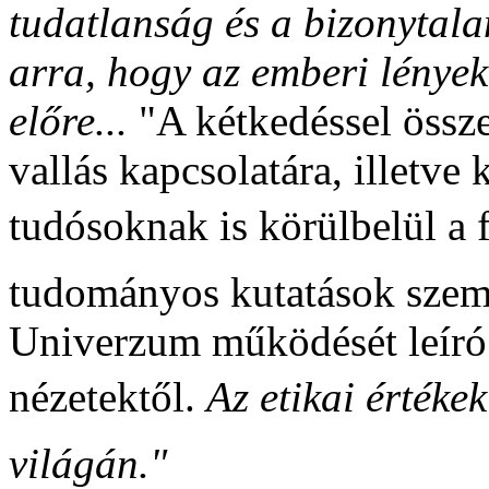
tudatlanság és a bizonytal
arra, hogy az emberi lénye
előre...
"A kétkedéssel össz
vallás kapcsolatára, illetve
tudósoknak is körülbelül a 
tudományos kutatások szemp
Univerzum működését leíró 
nézetektől.
Az etikai érték
világán."