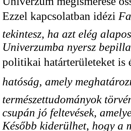
Univerzum megismerése össz
Ezzel kapcsolatban idézi
Fa
tekintesz, ha azt elég alap
Univerzumba nyersz bepilla
politikai határterületeket is
hatóság, amely meghatározná
természettudományok törvén
csupán jó feltevések, amelye
Később kiderülhet, hogy a m