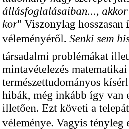
állásfoglalásaiban..., akk
kor
" Viszonylag hosszasan ír
véleményéről.
Senki sem hi
társadalmi problémákat illető
mintavételezés matematikai
természettudományos kísérle
hibák, még inkább így van 
illetően. Ezt követi a telepát
véleménye. Vagyis tényleg 