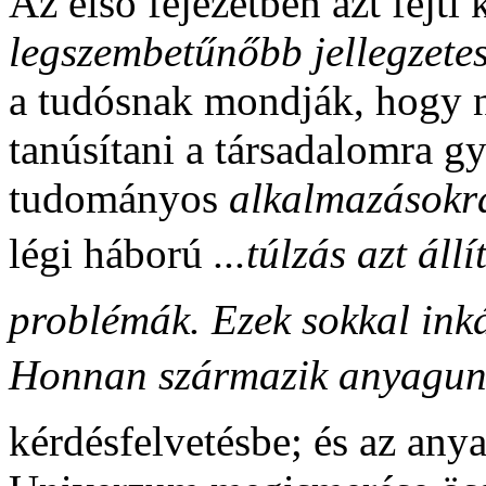
Az első fejezetben azt fejti 
legszembetűnőbb jellegzete
a tudósnak mondják, hogy n
tanúsítani a társadalomra gy
tudományos
alkalmazások
légi háború
...túlzás azt á
problémák. Ezek sokkal ink
Honnan származik anyagun
kérdésfelvetésbe; és az anya