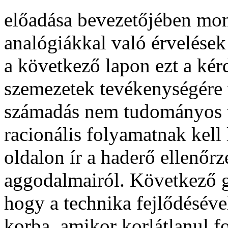
előadása bevezetőjében mon
analógiákkal való érvelések 
a következő lapon ezt a ké
szemezetek tevékenységére v
számadás nem tudományos te
racionális folyamatnak kel
oldalon ír a haderő ellenőr
aggodalmairól. Következő g
hogy a technika fejlődéséve
korba, amikor korlátlanul f