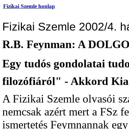
Fizikai Szemle honlap
Fizikai Szemle 2002/4. h
R.B. Feynman: A DOL
Egy tudós gondolatai tudo
filozófiáról" - Akkord Ki
A Fizikai Szemle olvasói s
nemcsak azért mert a FSz f
ismertetés Feymnannak egy 