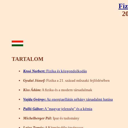
Fiz
20
TARTALOM
Kroó Norbert:
Fizika és közgondolkodás
Gyulai József:
Fizika a 21. század műszaki fejlődésében
Kiss Ádám:
A fizika és a modern társadalmak
Vajda György:
Az energiaellátás néhány társadalmi hatása
Palló Gábor:
A "magyar jelenség" és a kémia
Michelberger Pál:
Ipar és tudomány
Lajos Tamás:
A Kármán-féle örvénysor