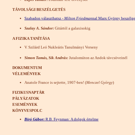
TÁVOLSÁGI BESZÉLGETÉS
Szabadon választhatsz -
Milton Friedman
nal Marx György beszélge
Szalay A. Sándor:
Gitártól a galaxisokig
A FIZIKA TANÍTÁSA
V. Szilárd Leó Nukleáris Tanulmányi Verseny
Simon Tamás, Sik András:
Jutalomúton az Andok távcsöveinél
DOKUMENTUM
VÉLEMÉNYEK
Anatole France is sejtette, 1907-ben! (
Menczel György
)
FIZIKUSNAPTÁR
PÁLYÁZATOK
ESEMÉNYEK
KÖNYVESPOLC
Biró Gábor:
R.B. Feynman: A dolgok értelme