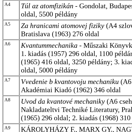
A4
Túl az atomfizikán -
Gondolat, Budapes
oldal, 5500 példány
A5
Za hranicami atomovej fiziky
(A4 szlo
Bratislava (1963) 276 oldal
A6
Kvantummechanika -
Műszaki Könyvki
1. kiadás (1957) 296 oldal, 1100 példá
(1965) 416 oldal, 3250 példány; 3. kia
oldal, 5000 példány
A7
Vvedenie b kvantovoju mechaniku
(A6 
Akadémiai Kiadó (1962) 346 oldal
A8
Uvod da kvantové mechaniky
(A6 cseh
Nakladateltvi Techniké Literatury, Prah
(1965) 296 oldal; 2. kiadás (1968) 310
A9
KÁROLYHÁZY F., MARX GY., NAGY