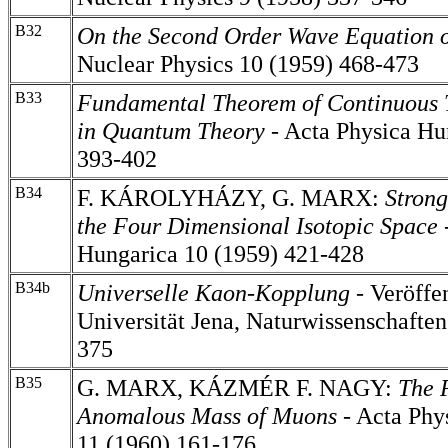
B32
On the Second Order Wave Equation o
Nuclear Physics 10 (1959) 468-473
B33
Fundamental Theorem of Continuous 
in Quantum Theory -
Acta Physica Hun
393-402
B34
F. KÁROLYHÁZY, G. MARX:
Strong
the Four Dimensional Isotopic Space 
Hungarica 10 (1959) 421-428
B34b
Universelle Kaon-Kopplung
-
Veröffe
Universität Jena, Naturwissenschaften
375
B35
G. MARX, KÁZMÉR F. NAGY:
The 
Anomalous Mass of Muons
- Acta Phy
11 (1960) 161-176