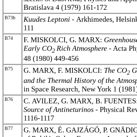
Bratislava 4 (1979) 161-172
B73b
Kuudes Leptoni -
Arkhimedes, Helsink
111
B74
F. MISKOLCI, G. MARX:
Greenhouse
Early CO
Rich Atmosphere
- Acta
Ph
2
48 (1980) 449-456
B75
G. MARX, F. MISKOLCI:
The CO
Gr
2
and the Thermal History of the Atmos
in Space Research, New York 1 (1981
B76
C. AVILEZ, G. MARX, B. FUENTES
Source of Antineturinos -
Physical Re
1116-1117
B77
G. MARX, É. GAJZÁGÓ, P. GNÄDI