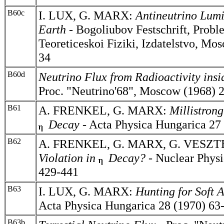
B60c
I. LUX, G. MARX:
Antineutrino Lumi
Earth -
Bogoliubov Festschrift, Probl
Teoreticeskoi Fiziki, Izdatelstvo, Mo
34
B60d
Neutrino Flux from Radioactivity insi
Proc. "Neutrino'68", Moscow (1968) 
B61
A. FRENKEL, G. MARX:
Millistrong
Decay
- Acta Physica Hungarica 27
B62
A. FRENKEL, G. MARX, G. VESZ
Violation in
Decay?
- Nuclear Phys
429-441
B63
I. LUX, G. MARX:
Hunting for Soft A
Acta Physica Hungarica 28 (1970) 63
B63b