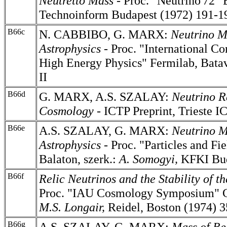
Neutretto Mass
- Proc. "Neutrino'72" B
Technoinform Budapest (1972) 191-1
B66c
N. CABBIBO, G. MARX:
Neutrino M
Astrophysics -
Proc. "International C
High Energy Physics" Fermilab, Batav
II
B66d
G. MARX, A.S. SZALAY:
Neutrino R
Cosmology
-
ICTP Preprint, Trieste I
B66e
A.S. SZALAY, G. MARX:
Neutrino M
Astrophysics -
Proc. "Particles and Fie
Balaton, szerk.:
A. Somogyi,
KFKI Bud
B66f
Relic Neutrinos and the Stability of 
Proc. "IAU Cosmology Symposium" Cr
M.S.
Longair,
Reidel, Boston (1974) 
B66g
A.S. SZALAY, G. MARX:
Mass of Re