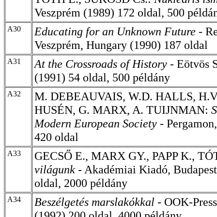
Veszprém (1989) 172 oldal, 500 példá
A30
Educating for an Unknown Future -
Re
Veszprém, Hungary (1990) 187 oldal
A31
At the Crossroads of History -
Eötvös S
(1991) 54 oldal, 500 példány
A32
M. DEBEAUVAIS, W.D. HALLS, H.V.
HUSÉN, G. MARX, A. TUIJNMAN:
S
Modern European Society -
Pergamon,
420 oldal
A33
GECSŐ E., MARX GY., PAPP K., TÓ
világunk
- Akadémiai Kiadó, Budapest
oldal, 2000 példány
A34
Beszélgetés marslakókkal -
OOK-Press
(1992) 200 oldal, 4000 példány