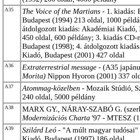
A35
The Voice of the Martians -
1. kiadás: 
Budapest (1994) 213 oldal, 1000 példá
átdolgozott kiadás: Akadémiai Kiadó,
450 oldal, 600 példány; 3. kiadás CD
Budapest (1998); 4. átdolgozott kiadá
Kiadó, Budapest (2001) 427 oldal
A36
Extraterrestrial message
- (A35
japánu
Morita)
Nippon Hyoron (2001) 337 ol
A37
Atommag-közelben -
Mozaik Stúdió, S
240 oldal, 5000 példány
A38
MARX GY., NÁRAY-SZABÓ G. (szerk
Modernizációs Charta
'97 - MTESZ (1
A39
Szilárd Leó -
"A múlt magyar tudósai"
Kiadó, Budapest (1997) 186 oldal