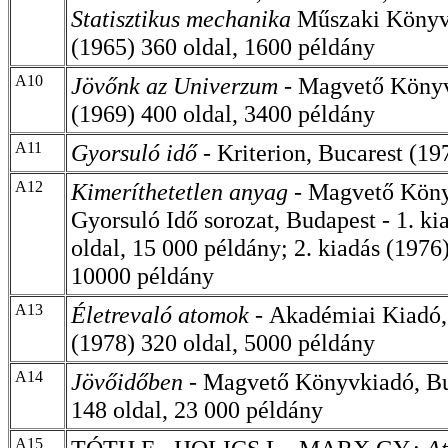
Statisztikus mechanika
Műszaki Könyv
(1965) 360 oldal, 1600 példány
A10
Jövőnk az Univerzum -
Magvető Könyv
(1969) 400 oldal, 3400 példány
A11
Gyorsuló idő
- Kriterion, Bucarest (19
A12
Kimeríthetetlen anyag -
Magvető Köny
Gyorsuló Idő sorozat, Budap
est - 1. k
oldal, 15 000 példány; 2. kiadás (1976)
10000 példány
A13
Életrevaló atomok -
Akadémiai Kiadó,
(1978) 320 oldal, 5000 példány
A14
Jövőidőben -
Magvető Könyvkiadó, Bu
148 oldal, 23 000 példány
A15