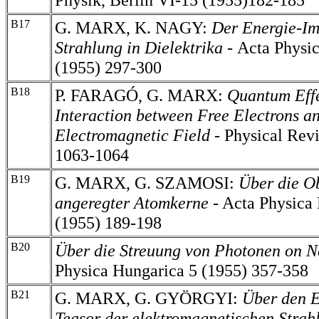
B17
G. MARX, K. NAGY:
Der Energie-Im
Strahlung in Dielektrika -
Acta Physi
(1955) 297-300
B18
P. FARAGÓ, G. MARX:
Quantum Effe
Interaction between Free Electrons a
Electromagnetic Field -
Physical Rev
1063-1064
B19
G. MARX, G. SZAMOSI:
Über die O
angeregter Atomkerne
- Acta
Physica
(1955) 189-198
B20
Über die Streuung von Photonen on N
Physica Hungarica 5 (1955) 357-358
B21
G. MARX, G. GYÖRGYI:
Über den E
Teasor der elektromagnetischen Strah