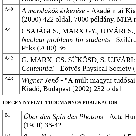
A40
A marslakók érkezése -
Akadémiai Kia
(2000) 422 oldal, 7000 példány, MTA n
A41
CSAJÁGI S., MARX GY., UJVÁRI S.
Nuclear problems for students -
Szilár
Paks (2000) 36
A42
G. MARX, CS. SÜKÖSD, S. UJVÁRI
Centennial
-
Eötvös Physical Society 
A43
Wigner Jenő -
"A
múlt magyar tudósai
Kiadó, Budapest (2002) 232 oldal
IDEGEN NYELVŰ TUDOMÁNYOS PUBLIKÁCIÓK
B1
Über den Spin des Photons -
Acta Hun
(1950) 36-42
B2