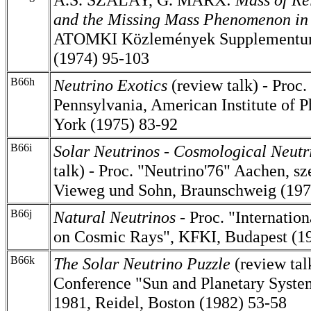
and the Missing Mass Phenomenon in 
ATOMKI Közlemények Supplementum
(1974) 95-103
B66h
Neutrino Exotics
(review talk) - Proc.
Pennsylvania, American Institute of 
York (1975) 83-92
B66i
Solar Neutrinos - Cosmological Neut
talk) - Proc. "Neutrino'76" Aachen, sz
Vieweg und Sohn, Braunschweig (197
B66j
Natural Neutrinos
-
Proc. "Internatio
on Cosmic Rays", KFKI, Budapest (1
B66k
The Solar Neutrino Puzzle
(review tal
Conference "Sun and Planetary Syst
1981, Reidel, Boston (1982) 53-58