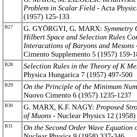
Problem in Scalar Field -
Acta Physic
(1957) 125-133
B27
G. GYÖRGYI, G. MARX:
Symmetry O
Hilbert Space and Selection Rules Co
Interacations of Baryons and Mesons 
Cimento Supplemento 5 (1957) 159-1
B28
Selection Rules in the Theory of K Me
Physica Hungarica 7 (1957) 497-500
B29
On the Principle of the Minimum Numb
Nuovo Cimento 6 (1957) 1235-1237
B30
G. MARX, K.F. NAGY:
Proposed Stro
of Muons
-
Nuclear Physics 12 (1958)
B31
On the Second Order Wave Equation o
Nuclear Physics 9 (1958) 337-346