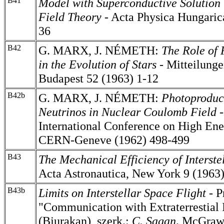
B41
Model with Superconductive Solution
Field Theory
- Acta Physica Hungaric
36
B42
G. MARX, J. NÉMETH:
The Role of 
in the Evolution of Stars
-
Mitteilunge
Budapest 52 (1963) 1-12
B42b
G. MARX, J. NÉMETH:
Photoproduc
Neutrinos in Nuclear Coulomb Field
International Conference on High Ene
CERN-Geneve (1962) 498-499
B43
The Mechanical Efficiency of Interstel
Acta Astronautica, New York 9 (1963
B43b
Limits on Interstellar Space Flight -
P
"Communication with Extraterrestial 
(Bjurakan), szerk.:
C. Sagan,
McGraw-