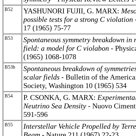
B52
YASHUNORI FUJII, G. MARX:
Meso
possible tests for a strong C violation
17 (1965) 75-77
B53
Spontaneous symmetry breakdown in 
field: a model for C violabon
- Physi
(1965) 1068-1078
B53b
Spontaneous breakdown of symmetries 
scalar fields -
Bulletin of the America
Society, Washington 10 (1965) 534
B54
P. CSONKA, G. MARX:
Experimental
Neutrino Sea Density -
Nuovo Ciment
591-596
B55
Interstellar Vehicle Propelled by Terre
Beam -
Nature 211 (1967) 22-23