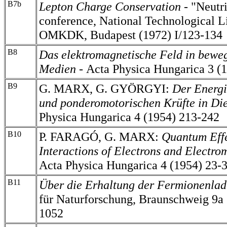
B7b
Lepton Charge Conservation -
"Neutr
conference, National Technological Li
OMKDK, Budapest (1972) I/123-134
B8
Das elektromagnetische Feld in bewe
Medien
-
Acta Physica Hungarica 3 (
B9
G. MARX, G. GYÖRGYI:
Der Energi
und ponderomotorischen Krüfte in Die
Physica Hungarica 4 (1954) 213-242
B10
P. FARAGÓ, G. MARX:
Quantum Effe
Interactions of Electrons and Electro
Acta Physica Hungarica 4 (1954) 23-
B11
Über die Erhaltung der Fermionenla
für Naturforschung, Braunschweig 9a
1052