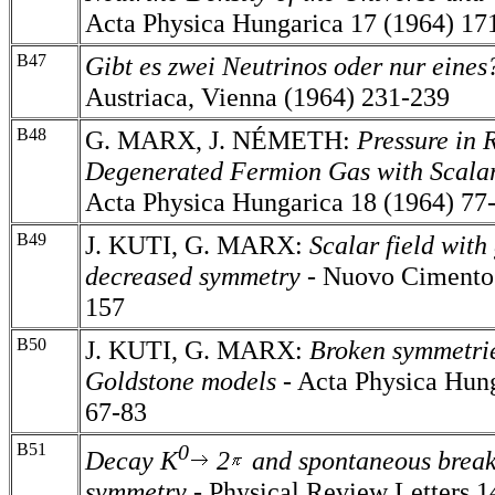
Acta Physica Hungarica 17 (1964) 17
B47
Gibt es zwei Neutrinos oder nur eines
Austriaca, Vienna (1964) 231-239
B48
G. MARX, J. NÉMETH:
Pressure in R
Degenerated Fermion Gas with Scalar 
Acta Physica Hungarica 18 (1964)
77
B49
J. KUTI, G. MARX:
Scalar field with
decreased symmetry
- Nuovo
Cimento
157
B50
J. KUTI, G. MARX:
Broken symmetrie
Goldstone models
- Acta Physica Hung
67-83
B51
0
Decay K
2
and spontaneous brea
symmetry
- Physical Review Letters 1