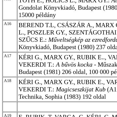
TÓTH E., HOLICS L., MARX GY.:
A
Gondolat
Könyvkiadó, Budapest (1980)
15000 példány
A16
BEREND T.L, CSÁSZÁR A., MARX 
L., POSZLER GY., SZENTÁGOTHAI J
SZŰCS E.:
Műveltségkép az ezredford
Könyvkiadó, Budapest (1980) 237 old
A17
KÉRI G., MARX GY., RUBIK E.., VA
VEKERDI T.:
A bűvös kocka -
Műszak
Budapest (1981) 206 oldal, 100 000 p
A18
KÉRI G., MARX GY., RUBIK E., VAR
VEKERDI T.:
Magicseszkijat Kub
(A1
Technika, Sophia (1983) 192 oldal
A19
E. RUBIK, T. VARGA, G. KÉRI, G. 