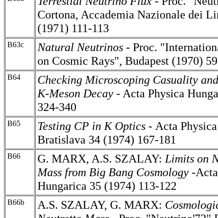
Terrestial Neutrino Flux
-
Proc. "Neut
Cortona, Accademia Nazionale dei L
(1971) 111-113
B63c
Natural Neutrinos
-
Proc. "Internatio
on Cosmic Rays", Budapest (1970) 5
B64
Checking Microscoping Casuality and 
K-Meson Decay
- Acta
Physica Hunga
324-340
B65
Testing CP in K Optics -
Acta Physica
Bratislava 34 (1974) 167-181
B66
G. MARX, A.S. SZALAY:
Limits on 
Mass from Big Bang Cosmology
-Acta
Hungarica 35 (1974) 113-122
B66b
A.S. SZALAY, G. MARX:
Cosmologic