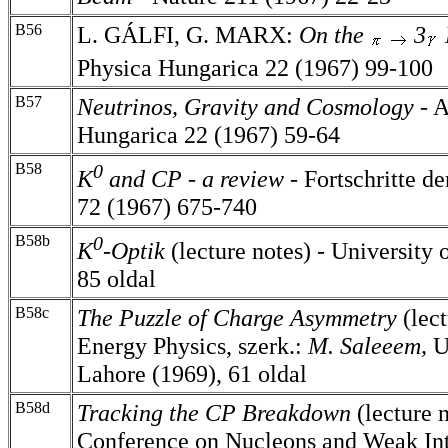
B56
L. GÁLFI, G. MARX:
On the
3
Physica Hungarica 22 (1967) 99-100
B57
Neutrinos, Gravity and Cosmology
- 
Hungarica 22 (1967) 59-64
B58
0
K
and CP - a review -
Fortschritte de
72 (1967) 675-740
B58b
0
K
-Optik
(lecture notes) - University 
85 oldal
B58c
The Puzzle of Charge Asymmetry
(lec
Energy Physics, szerk.:
M. Saleeem,
U
Lahore (1969), 61 oldal
B58d
Tracking the CP Breakdown
(lecture 
Conference on Nucleons and Weak Int