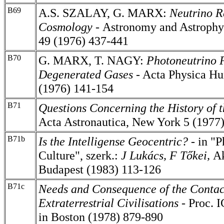
B69
A.S. SZALAY, G. MARX:
Neutrino R
Cosmology
-
Astronomy and Astrophy
49 (1976) 437-441
B70
G. MARX, T. NAGY:
Photoneutrino P
Degenerated Gases
- Acta Physica Hu
(1976) 141-154
B71
Questions Concerning the History of 
Acta Astronautica, New York 5 (1977
B71b
Is the Intelligense Geocentric? -
in "P
Culture", szerk.:
J Lukács, F Tőkei,
A
Budapest (1983) 113-126
B71c
Needs and Consequence of the Contac
Extraterrestrial Civilisations -
Proc. 
in Boston (1978) 879-890