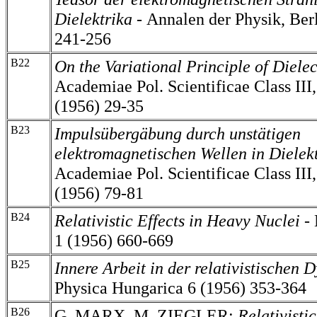
Dielektrika -
Annalen der Physik, Ber
241-256
B22
On the Variational Principle of Dielec
Academiae Pol. Scientificae Class II
(1956) 29-35
B23
Impulsübergäbung durch unstätigen
elektromagnetischen Wellen in Dielek
Academiae Pol. Scientificae Class II
(1956) 79-81
B24
Relativistic Effects in Heavy Nuclei -
1 (1956) 660-669
B25
Innere Arbeit in der relativistischen
Physica Hungarica 6 (1956) 353-364
B26
G. MARX, M. ZIEGLER:
Relativisti