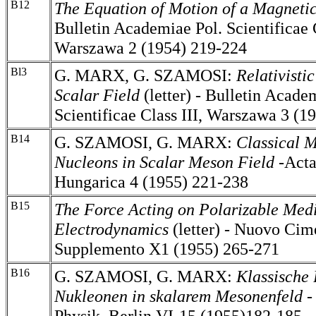
B12
The Equation of Motion of a Magnetic
Bulletin Academiae Pol. Scientificae C
Warszawa 2 (1954) 219-224
Bl3
G. MARX, G. SZAMOSI:
Relativisti
Scalar Field
(letter) - Bulletin Acade
Scientificae Class III, Warszawa 3 (1
B14
G. SZAMOSI, G. MARX:
Classical M
Nucleons in Scalar Meson Field
-Acta
Hungarica 4 (1955) 221-238
B15
The Force Acting on Polarizable Medi
Electrodynamics
(letter) - Nuovo Cim
Supplemento X1 (1955) 265-271
B16
G. SZAMOSI, G. MARX:
Klassische
Nukleonen in skalarem Mesonenfeld 
Physik, Berlin VI-15 (1955)182-185