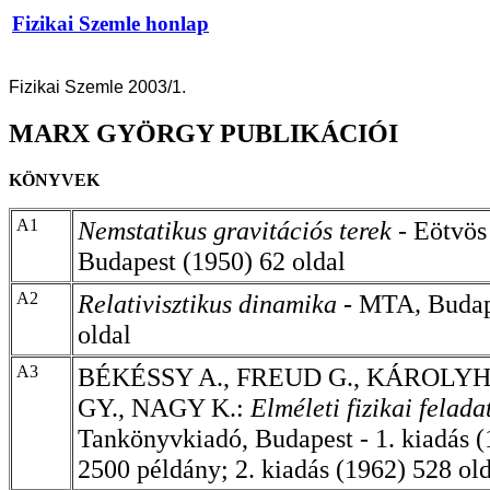
Fizikai Szemle honlap
Fizikai Szemle 2003/1.
MARX GYÖRGY PUBLIKÁCIÓI
KÖNYVEK
A1
Nemstatikus gravitációs terek -
Eötvös
Budapest (1950) 62 oldal
A2
Relativisztikus dinamika
- MTA
,
Budap
oldal
A3
BÉKÉSSY A., FREUD G., KÁROLYH
GY., NAGY K.:
Elméleti fizikai felada
Tankönyvkiadó, Budapest - 1. kiadás (
2500 példány; 2. kiadás (1962) 528 ol