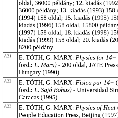
oldal, 36000 példány; 12. kiadás (1992
36000 példány; 13. kiadás (1993) 158 o
(1994) 158 oldal; 15. kiadás (1995) 158
kiadás (1996) 158 oldal, 15800 példány
(1997) 158 oldal; 18. kiadás (1998) 158
kiadás (1999) 158 oldal; 20. kiadás (2
8200 példány
A21
E. TÓTH, G. MARX:
Physics for 14+
ford.:
L. Marx)
- 200 oldal, JATE Press
Hungary (1990)
A22
E. TÓTH, G. MARX:
Fisica par 14+
ford.:
L. Sajó Bohus)
- Universidad Si
Caracas (1995)
A23
E. TÓTH, G. MARX:
Physics of Heat
People Education Press, Beijing (1997