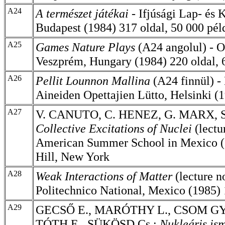
A24
A természet játékai -
Ifjúsági Lap- és 
Budapest (1984) 317 oldal, 50 000 pé
A25
Games Nature Plays
(A24 angolul) - 
Veszprém, Hungary (1984) 220 oldal, 
A26
Pellit Lounnon Mallina
(A24
finnül) 
Aineiden Opettajien Lütto, Helsinki (
A27
V. CANUTO, C. HENEZ, G. MARX, S
Collective Excitations of Nuclei
(lectu
American Summer School in Mexico 
Hill, New York
A28
Weak Interactions of Matter
(lecture no
Politechnico National, Mexico (1985) 
A29
GECSŐ E., MARÓTHY L., CSOM GY
TÓTH E., SÜKÖSD Cs.:
Nukleáris is