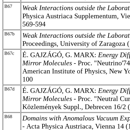
B67
Weak Interactions outside the Labora
Physica Austriaca Supplementum, Vie
569-594
B67b
Weak Interactions outside the Labora
Proceedings, University of Zaragoza 
B67c
É. GAJZÁGÓ, G. MARX:
Energy Dif
Mirror Molecules
- Proc. "Neutrino'7
American Institute of Physics, New Y
100
B67d
É. GAJZÁGÓ, G. MARX:
Energy Dif
Mirror Molecules
- Proc. "Neutral C
Közlemények Suppl., Debrecen 16/2 
B68
Domains with Anomalous Vacuum Expe
-
Acta Physica Austriaca, Vienna 14 