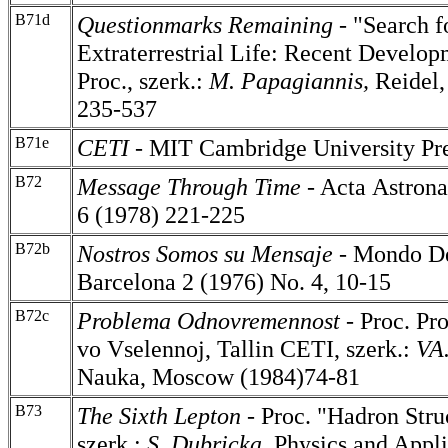
B71d
Questionmarks Remaining -
"Search f
Extraterrestrial Life: Recent Develo
Proc., szerk.:
M. Papagiannis,
Reidel,
235-537
B71e
CETI -
MIT Cambridge University Pre
B72
Message Through Time
- Acta
Astrona
6 (1978) 221-225
B72b
Nostros Somos su Mensaje -
Mondo De
Barcelona 2 (1976) No. 4, 10-15
B72c
Problema Odnovremennost -
Proc. Pro
vo Vselennoj, Tallin CETI, szerk.:
VA
Nauka, Moscow (1984)74-81
B73
The Sixth Lepton -
Proc. "Hadron Struc
szerk.:
S.
Dubricka,
Physics and Appli