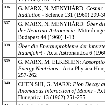
B36
G. MARX, N. MENYHÁRD:
Cosmic 
Radiation -
Science 131 (1960) 299-3
B37
G. MARX, N. MENYHÁRD:
Über di
der Neutrino-Astronomie
-Mitteilunge
Budapest 44 (1960) 1-13
B38
Über die Energieprobleme der interste
Raumfahrt -
Acta Astronautica 6 (196
B39
G. MARX, M. ELKISHEN:
Absorptio
Energy Neutrinos
-
Acta Physica Hung
257-262
B40
CHEN SHI, G. MARX:
Pion Decay a
Anomalous Interaction of Muons
- Act
Hungarica 13 (1962) 251-255