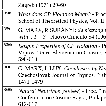
Zagreb (1971) 29-60
B58e
What does CP Violation Mean? -
Proc
School of Theoretical Physics, Vol. II
B59
G. MARX, P. SURÁNYI:
Semistrong 
with
I = 3
-
Nuovo Cimento 54 (196
B59b
Isospin Properties of CP Violation -
P
Voprosi Teorii Elementarnii Chastic, 
598-610
B60
G. MARX, I. LUX:
Geophysics by Ne
Czechoslovak Journal of Physics, Pra
1471-1479
B60b
Natural Neutrinos
(review) - Proc. "I
Conference on Cosmic Rays", Budape
612-617