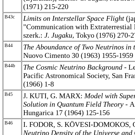
(1971) 215-220
B43c
Limits on Interstellar Space Flight
(ja
"Communication with Extraterrestial I
szerk.:
J. Jugaku,
Tokyo (1976) 270-2
B44
The Aboundance of Two Neutrinos in t
Nuovo Cimento 30 (1963) 1955-1959
B44b
The Cosmic Neutrino Background
-
Le
Pacific Astronomical Society, San Fr
(1966) 1-8
B45
J. KUTI, G. MARX:
Model with Supe
Solution in Quantum Field Theory
-
A
Hungarica 17 (1964) 125-156
B46
I. FODOR, S. KÖVESI-DOMOKOS, 
Neutrino Density of the Universe and