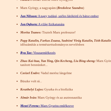
Marx György, a nagyapám (
Bredolese Szandra
)
Jan Nilsson:
A nagy tudású, széles látókörű és bátor ember
Jon Ogborn:
A világ fizikatanára
Morita Tsuneo:
Tisztelt Marx professzor!
Papp Katalin, Farkas Zsuzsa, Szabóné Virág Katalin, Tóth Katali
időszámítás a természettudományos nevelésben
Ryu Tae:
Visszaemlékezés
Zhao Kai-hua, Yun Ying, Qin Kecheng, Liu Bing-sheng:
Marx Gyö
tanított bennünket...
Czeizel Endre:
Vadul merész lángelme
Büszke volt rá...
Keszthelyi Lajos:
Gyurka és a biofizika
Almár Iván:
Marx György és az asztronautika
Mezei Ferenc:
Marx Gyurira emlékezve