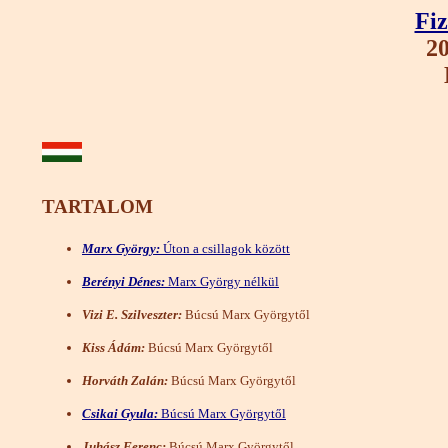
Fiz
20
TARTALOM
Marx György:
Úton a csillagok között
Berényi Dénes:
Marx György nélkül
Vizi E. Szilveszter:
Búcsú Marx Györgytől
Kiss Ádám:
Búcsú Marx Györgytől
Horváth Zalán:
Búcsú Marx Györgytől
Csikai Gyula:
Búcsú Marx Györgytől
Juhász Ferenc:
Búcsú Marx Györgytől