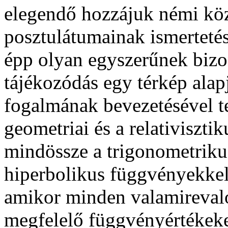
elegendő hozzájuk némi kö
posztulátumainak ismerteté
épp olyan egyszerűnek bizon
tájékozódás egy térkép alap
fogalmának bevezetésével te
geometriai és a relativiszti
mindössze a trigonometriku
hiperbolikus függvényekkel
amikor minden valamirevaló 
megfelelő függvényértékeke