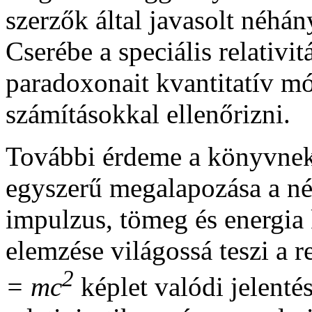
szerzők által javasolt néhán
Cserébe a speciális relativit
paradoxonait kvantitatív mó
számításokkal ellenőrizni.
További érdeme a könyvnek 
egyszerű megalapozása a né
impulzus, tömeg és energia
elemzése világossá teszi a r
2
= mc
képlet valódi jelenté