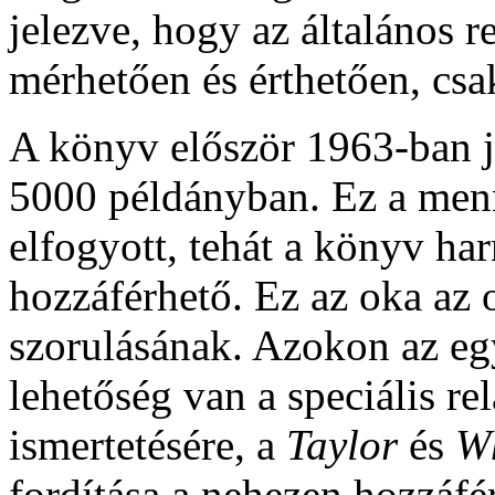
jelezve, hogy az általános r
mérhetően és érthetően, csak
A könyv először 1963-ban 
5000 példányban. Ez a menn
elfogyott, tehát a könyv ha
hozzáférhető. Ez az oka az o
szorulásának. Azokon az eg
lehetőség van a speciális re
ismertetésére, a
Taylor
és
W
fordítása a nehezen hozzáfé