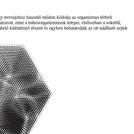
gy tervrajzhoz hasonló módon kódolja az organizmus térbeli
ározott, mint a mikroorganizmusok telepei, elsősorban a sokrétű,
rió különböző részeit és egyben behatárolják az ott található sejtek