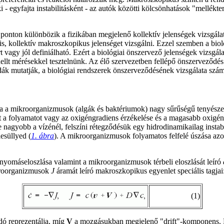
i - egyfajta instabilitásként - az autók közötti kölcsönhatások "mellék
onton különbözik a fizikában megjelenő kollektív jelenségek vizsgálatát
lis, kollektív makroszkopikus jelenséget vizsgálni. Ezzel szemben a bio
t vagy jól definiálható. Ezért a biológiai önszervező jelenségek vizsgá
ellt mérésekkel tesztelnünk. Az élő szervezetben fellépő önszerveződés v
ldák mutatják, a biológiai rendszerek önszerveződésének vizsgálata szá
ja a mikroorganizmusok (algák és baktériumok) nagy sűrűségű tenyésze
a folyamatot vagy az oxigéngradiens érzékelése és a magasabb oxigénta
 nagyobb a vízénél, felszíni rétegződésük egy hidrodinamikailag instabi
esüllyed (
1. ábra
). A mikroorganizmusok folyamatos felfelé úszása azon
nyomáseloszlása valamint a mikroorganizmusok térbeli eloszlását leíró
ikroorganizmusok
J
áramát leíró makroszkopikus egyenlet speciális tagjai
(1)
dó reprezentálja, míg
V
a mozgásukban megjelenő "drift"-komponens. Fo