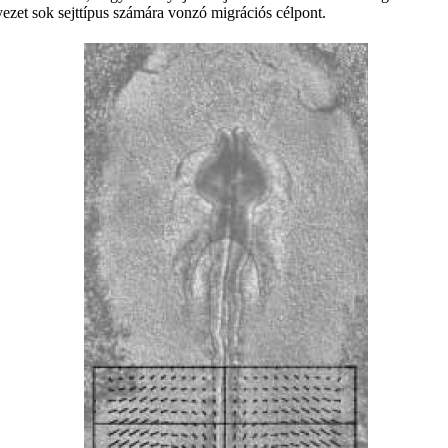
yezet sok sejttípus számára vonzó migrációs célpont.