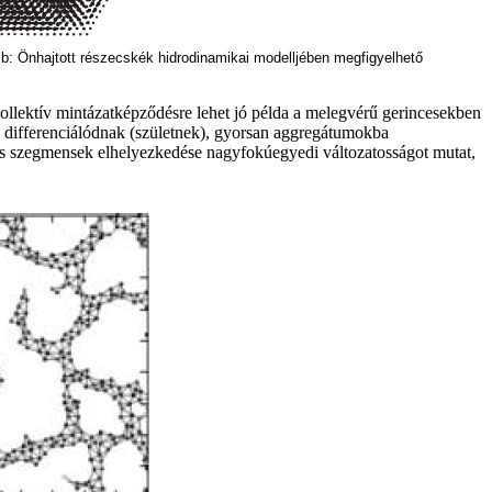
 b: Önhajtott részecskék hidrodinamikai modelljében megfigyelhető
ollektív mintázatképződésre lehet jó példa a melegvérű gerincesekben
n differenciálódnak (születnek), gyorsan aggregátumokba
es szegmensek elhelyezkedése nagyfokúegyedi változatosságot mutat,