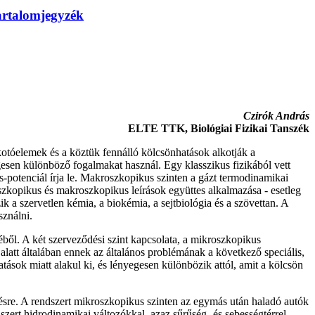
artalomjegyzék
Czirók András
ELTE TTK, Biológiai Fizikai Tanszék
kotóelemek és a köztük fennálló kölcsönhatások alkotják a
egesen különböző fogalmakat használ. Egy klasszikus fizikából vett
-potenciál írja le. Makroszkopikus szinten a gázt termodinamikai
roszkopikus és makroszkopikus leírások együttes alkalmazása - esetleg
k a szervetlen kémia, a biokémia, a sejtbiológia és a szövettan. A
sználni.
ől. A két szerveződési szint kapcsolata, a mikroszkopikus
alatt általában ennek az általános problémának a következő speciális,
tások miatt alakul ki, és lényegesen különbözik attól, amit a kölcsön
désre. A rendszert mikroszkopikus szinten az egymás után haladó autók
szert hidrodinamikai változókkal, azaz sűrűség- és sebességtérrel