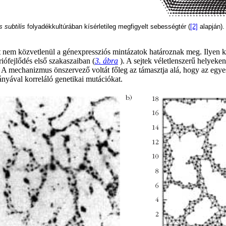
s subtilis
folyadékkultúrában kísérletileg megfigyelt sebességtér (
[2]
alapján).
 nem közvetlenül a génexpressziós mintázatok határoznak meg. Ilyen k
riófejlődés első szakaszaiban (
3. ábra
). A sejtek véletlenszerű helyeke
 A mechanizmus önszervező voltát főleg az támasztja alá, hogy az egy
nyával korreláló genetikai mutációkat.