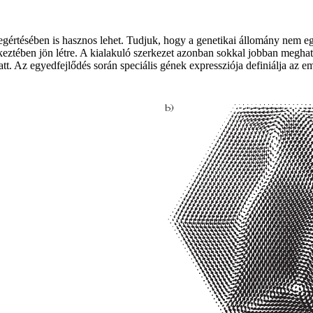
gértésében is hasznos lehet. Tudjuk, hogy a genetikai állomány nem e
keztében jön létre. A kialakuló szerkezet azonban sokkal jobban meghat
t. Az egyedfejlődés során speciális gének expressziója definiálja az emb