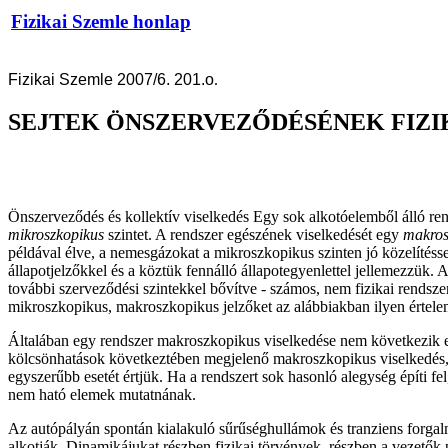
Fizikai Szemle honlap
Fizikai Szemle 2007/6. 201.o
.
SEJTEK ÖNSZERVEZŐDÉSÉNEK FIZI
Önszerveződés és kollektív viselkedés Egy sok alkotóelemből álló ren
mikroszkopikus
szintet. A rendszer egészének viselkedését egy
makros
példával élve, a nemesgázokat a mikroszkopikus szinten jó közelítéss
állapotjelzőkkel és a köztük fennálló állapotegyenlettel jellemezzük. 
további szerveződési szintekkel bővítve - számos, nem fizikai rendsze
mikroszkopikus, makroszkopikus jelzőket az alábbiakban ilyen értele
Általában egy rendszer makroszkopikus viselkedése nem következik e
kölcsönhatások következtében megjelenő makroszkopikus viselkedés
egyszerűbb esetét értjük. Ha a rendszert sok hasonló alegység építi fe
nem ható elemek mutatnának.
Az autópályán spontán kialakuló sűrűséghullámok és tranziens forgalm
alkotják. Dinamikájukat részben fizikai törvények, részben a vezetők 