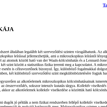
T
KÁJA
dszert általában legalább két szerveződési szinten vizsgálhatunk. Az al
zkopikus
leírással jellemezhetjük, ami a mikroszkopikus leírástól lény
el az atomok között ható van der Waals-kölcsönhatás és a Lennard-Jones
A két szint között a statisztikus fizika teremti meg a kapcsolatot. A mik
r esetén is célravezetőnek bizonyul. Így, különböző fogalmakkal dolgozi
mben, két különböző szerveződési szint megkülönböztetésére fogjuk ha
gyszerűen az alkotóelemek mikroszkopikus kölcsönhatásainak ismeretéb
, az
önszerveződés
, sokszor intenzív kutatás tárgya.
Kollektív viselkedés
l, akkor az alkotóelemek kollektív viselkedése a közöttük ható kölcsönha
i dugók jó példák a nem fizikai rendszerben fellépő kollektív viselke
preferenciái és reakciói határozzák meg. Makroszkopikus szinten a rend