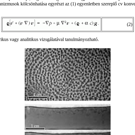
nizmusok kölcsönhatása egyrészt az (1) egyenletben szereplő cv konvek
(2)
rikus vagy analitikus vizsgálatával tanulmányozható.