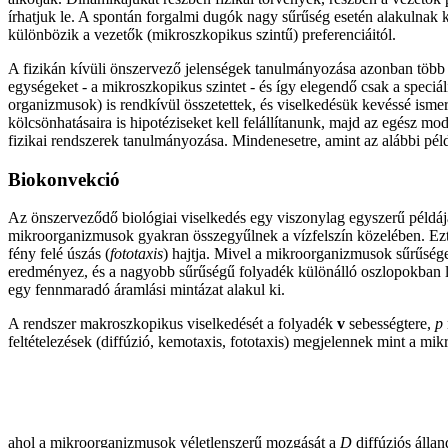
írhatjuk le. A spontán forgalmi dugók nagy sűrűség esetén alakulnak k
különbözik a vezetők (mikroszkopikus szintű) preferenciáitól.
A fizikán kívüli önszervező jelenségek tanulmányozása azonban több p
egységeket - a mikroszkopikus szintet - és így elegendő csak a speciá
organizmusok) is rendkívül összetettek, és viselkedésük kevéssé ismer
kölcsönhatásaira is hipotéziseket kell felállítanunk, majd az egész mod
fizikai rendszerek tanulmányozása. Mindenesetre, amint az alábbi pé
Biokonvekció
Az önszerveződő biológiai viselkedés egy viszonylag egyszerű példá
mikroorganizmusok gyakran összegyűlnek a vízfelszín közelében. Ezt 
fény felé úszás (
fototaxis
) hajtja. Mivel a mikroorganizmusok sűrűsége
eredményez, és a nagyobb sűrűségű folyadék különálló oszlopokban l
egy fennmaradó áramlási mintázat alakul ki.
A rendszer makroszkopikus viselkedését a folyadék
v
sebességtere,
p
feltételezések (diffúzió, kemotaxis, fototaxis) megjelennek mint a m
ahol a mikroorganizmusok véletlenszerű mozgását a
D
diffúziós állan