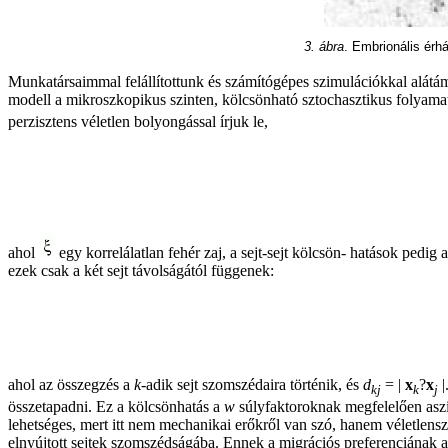
3. ábra
. Embrionális érhá
Munkatársaimmal felállítottunk és számítógépes szimulációkkal alátám
modell a mikroszkopikus szinten, kölcsönható sztochasztikus folyamato
perzisztens véletlen bolyongással írjuk le,
ahol
egy korrelálatlan fehér zaj, a sejt-sejt kölcsön- hatások pedig 
ezek csak a két sejt távolságától függenek:
ahol az összegzés a
k
-adik sejt szomszédaira történik, és
d
= |
x
?
x
|
kj
k
j
összetapadni. Ez a kölcsönhatás a
w
súlyfaktoroknak megfelelően aszim
lehetséges, mert itt nem mechanikai erőkről van szó, hanem véletlens
elnyújtott sejtek szomszédságába. Ennek a migrációs preferenciának a