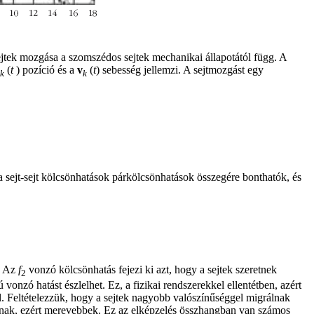
sejtek mozgása a szomszédos sejtek mechanikai állapotától függ. A
(
t
) pozíció és a
v
(
t
) sebesség jellemzi. A sejtmozgást egy
k
k
a sejt-sejt kölcsönhatások párkölcsönhatások összegére bonthatók, és
n. Az
f
vonzó kölcsönhatás fejezi ki azt, hogy a sejtek szeretnek
2
nzó hatást észlelhet. Ez, a fizikai rendszerekkel ellentétben, azért
l. Feltételezzük, hogy a sejtek nagyobb valószínűséggel migrálnak
vannak, ezért merevebbek. Ez az elképzelés összhangban van számos