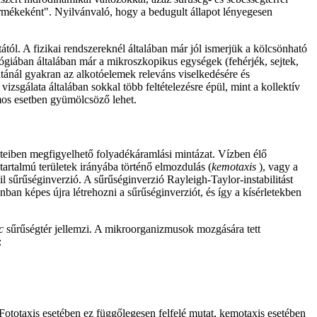
termékeként". Nyilvánvaló, hogy a bedugult állapot lényegesen
ól. A fizikai rendszereknél általában már jól ismerjük a kölcsönható
lógiában általában már a mikroszkopikus egységek (fehérjék, sejtek,
latánál gyakran az alkotóelemek releváns viselkedésére és
izsgálata általában sokkal több feltételezésre épül, mint a kollektív
mos esetben gyümölcsöző lehet.
teiben megfigyelhető folyadékáramlási mintázat. Vízben élő
rtalmú területek irányába történő elmozdulás (
kemotaxis
), vagy a
l sűrűséginverzió. A sűrűséginverzió Rayleigh-Taylor-instabilitást
ban képes újra létrehozni a sűrűséginverziót, és így a kísérletekben
c
sűrűségtér jellemzi. A mikroorganizmusok mozgására tett
:
totaxis esetében ez függőlegesen felfelé mutat, kemotaxis esetében