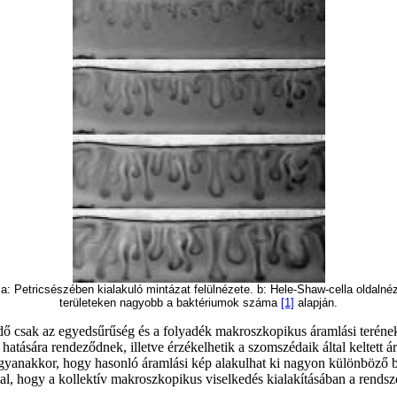
: Petricsészében kialakuló mintázat felülnézete. b: Hele-Shaw-cella oldalnézet
területeken nagyobb a baktériumok száma
[1]
alapján.
 csak az egyedsűrűség és a folyadék makroszkopikus áramlási terének 
tására rendeződnek, illetve érzékelhetik a szomszédaik által keltett ára
gyanakkor, hogy hasonló áramlási kép alakulhat ki nagyon különböző bi
tal, hogy a kollektív makroszkopikus viselkedés kialakításában a rends