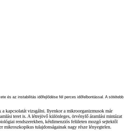
e és az instabilitás időfejlődése fél perces időfelbontással. A sötétebb
a kapcsolatát vizsgálni. Ilyenkor a mikroorganizmusok már
mlási teret is. A létrejövő különleges, örvénylő áramlási mintázat
ológiai rendszerekben, kétdimenziós felületen mozgó sejtektől
zer mikroszkopikus tulajdonságainak nagy része lényegtelen.