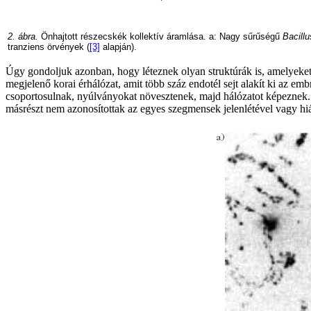
2. ábra.
Önhajtott részecskék kollektív áramlása. a: Nagy sűrűségű
Bacillu
tranziens örvények (
[3]
alapján).
Úgy gondoljuk azonban, hogy léteznek olyan struktúrák is, amelyeket
megjelenő korai érhálózat, amit több száz endotél sejt alakít ki az emb
csoportosulnak, nyúlványokat növesztenek, majd hálózatot képeznek.
másrészt nem azonosítottak az egyes szegmensek jelenlétével vagy hiá