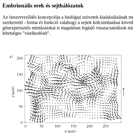
Embrionális erek és sejthálózatok
Az önszerveződés koncepciója a biológiai szövetek kialakulásának me
szerkezetét - forma és funkció valahogy a sejtek kölcsönhatásai követ
génexpressziós mintázatokat is magukban foglaló visszacsatolások miat
lehetséges "viselkedését".