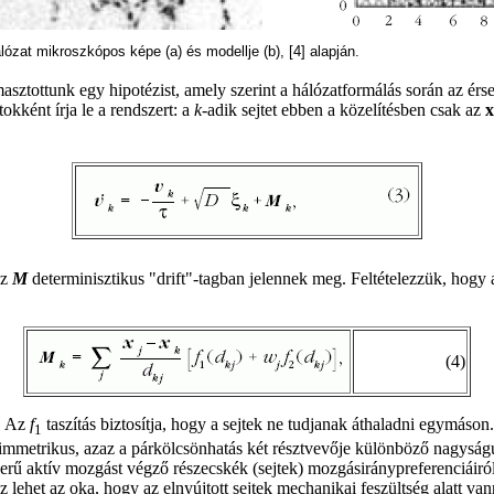
lózat mikroszkópos képe (a) és modellje (b), [4] alapján.
asztottunk egy hipotézist, amely szerint a hálózatformálás során az ér
kként írja le a rendszert: a
k
-adik sejtet ebben a közelítésben csak az
x
az
M
determinisztikus "drift"-tagban jelennek meg. Feltételezzük, hogy 
(4)
. Az
f
taszítás biztosítja, hogy a sejtek ne tudjanak áthaladni egymáso
1
metrikus, azaz a párkölcsönhatás két résztvevője különböző nagyságú vo
zerű aktív mozgást végző részecskék (sejtek) mozgásiránypreferenciáiró
z lehet az oka, hogy az elnyújtott sejtek mechanikai feszültség alatt 