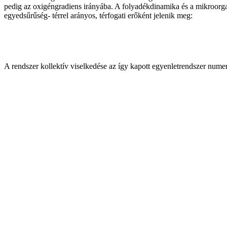
pedig az oxigéngradiens irányába. A folyadékdinamika és a mikroorga
egyedsűrűség- térrel arányos, térfogati erőként jelenik meg:
A rendszer kollektív viselkedése az így kapott egyenletrendszer nume