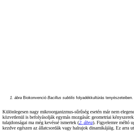
1. ábra
Biokonvenció
Bacillus subtilis
folyadékkultúrás tenyészeteiben. a
Különlegesen nagy mikroorganizmus-sűrűség esetén már nem elegendő
közvetlenül is befolyásolják egymás mozgását: geometriai kényszerek ha
tulajdonságai ma még kevéssé ismertek (
2. ábra
). Figyelemre méltó u
kezdve egészen az állatcsordák vagy halrajok dinamikájáig. Ez arra u