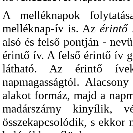
A melléknapok folytatás
melléknap-ív is. Az
érintő 
alsó és felső pontján - nevü
érintő ív. A felső érintő ív
látható. Az érintő í
napmagasságtól. Alacsony 
alakot formáz, majd a nap
madárszárny kinyílik, 
összekapcsolódik, s ekkor má