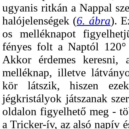
ugyanis ritkán a Nappal sz
halójelenségek (
6. ábra
). 
os melléknapot figyelhet
fényes folt a Naptól 120° 
Akkor érdemes keresni, a
melléknap, illetve látvány
kör látszik, hiszen eze
jégkristályok játszanak sze
oldalon figyelhető meg - t
a Tricker-ív, az alsó napív 