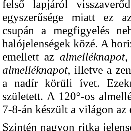
felső lapjáról visszaver
egyszerűsége miatt ez az
csupán a megfigyelés neh
halójelenségek közé. A hori
emellett az
almelléknapot
,
almelléknapot
, illetve a ze
a nadír körüli ívet. Ezek
született. A 120°-os almel
7-8-án készült a világon az 
Szintén nagyon ritka jelens