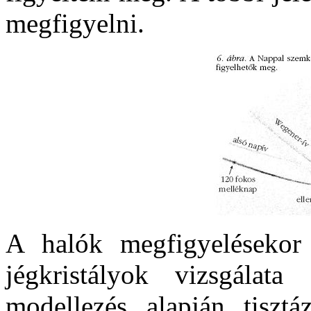
megfigyelni.
A halók megfigyelésekor k
jégkristályok vizsgálat
modellezés alapján tiszt