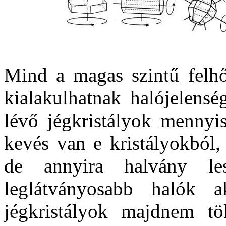
Mind a magas szintű felh
kialakulhatnak halójelens
lévő jégkristályok mennyi
kevés van e kristályokból,
de annyira halvány l
leglátványosabb halók 
jégkristályok majdnem tö