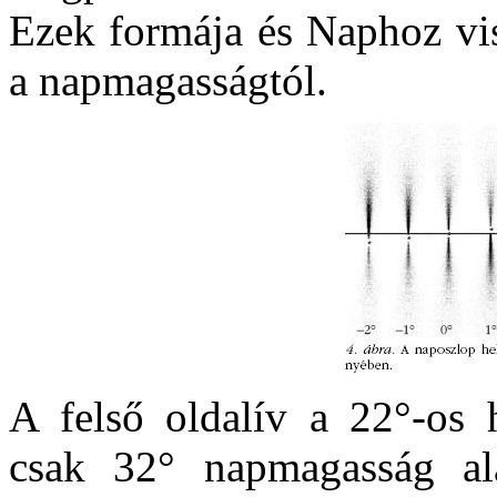
Ezek formája és Naphoz vis
a napmagasságtól.
A felső oldalív a 22°-os h
csak 32° napmagasság ala