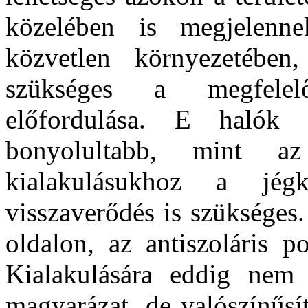
közelében is megjelenn
közvetlen környezetében,
szükséges a megfelelő
előfordulása. E halók
bonyolultabb, mint az
kialakulásukhoz a jég
visszaverődés is szükséges
oldalon, az antiszoláris p
Kialakulására eddig nem s
magyarázat, de valószínűsí