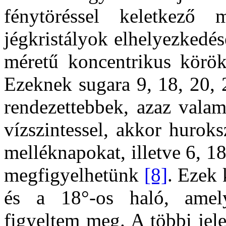
fénytöréssel keletkező
jégkristályok elhelyezkedé
méretű koncentrikus köröke
Ezeknek sugara 9, 18, 20, 
rendezettebbek, azaz valam
vízszintessel, akkor hurok
melléknapokat, illetve 6, 18
megfigyelhetünk
[8]
. Ezek 
és a 18°-os haló, amel
figyeltem meg. A többi jel