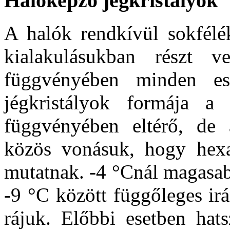
Halóképző jégkristályok
A halók rendkívül sokfélék
kialakulásukban részt ve
függvényében minden es
jégkristályok formája a 
függvényében eltérő, de 
közös vonásuk, hogy hexag
mutatnak. -4 °Cnál magasab
-9 °C között függőleges ir
rájuk. Előbbi esetben hat