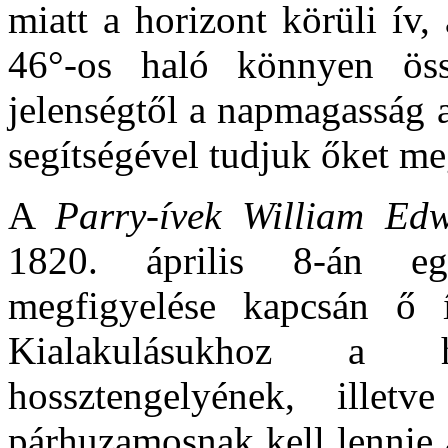
miatt a horizont körüli ív, 
46°-os haló könnyen össz
jelenségtől a napmagasság 
segítségével tudjuk őket m
A
Parry-ívek William Ed
1820. április 8-án e
megfigyelése kapcsán ő ír
Kialakulásukhoz a h
hossztengelyének, illet
párhuzamosnak kell lennie 