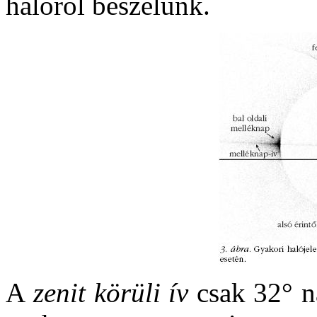
halóról beszélünk.
A
zenit körüli ív
csak 32° n