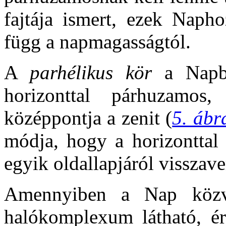
fajtája ismert, ezek Napho
függ a napmagasságtól.
A
parhélikus kör
a Napbó
horizonttal párhuzamos
középpontja a zenit (
5. ábr
módja, hogy a horizonttal 
egyik oldallapjáról visszave
Amennyiben a Nap közve
halókomplexum látható, é