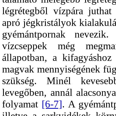
légrétegből vízpára jutha
apró jégkristályok kialakul
gyémántpornak nevezik.
vízcseppek még megmara
állapotban, a kifagyáshoz
magvak mennyiségének függ
szükség. Minél kevese
levegőben, annál alacsony
folyamat
[6-7]
. A gyémántp
illetve a sarkvidékek kör