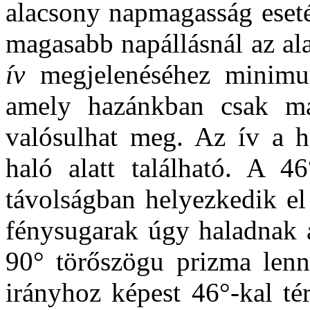
alacsony napmagasság eseté
magasabb napállásnál az ala
ív
megjelenéséhez minimu
amely hazánkban csak má
valósulhat meg. Az ív a h
haló alatt található. A 4
távolságban helyezkedik el
fénysugarak úgy haladnak á
90° törőszögu prizma lenne
irányhoz képest 46°-kal té