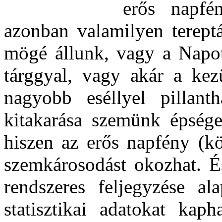
erős napfé
azonban valamilyen terept
mögé állunk, vagy a Napo
tárggyal, vagy akár a kez
nagyobb eséllyel pillan
kitakarása szemünk épsége
hiszen az erős napfény (kö
szemkárosodást okozhat. És
rendszeres feljegyzése al
statisztikai adatokat ka