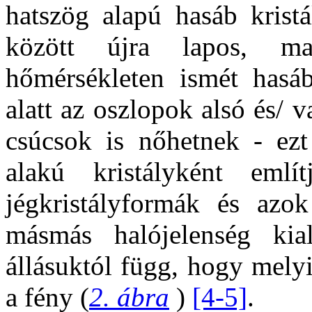
hatszög alapú hasáb krist
között újra lapos, m
hőmérsékleten ismét hasá
alatt az oszlopok alsó és/ 
csúcsok is nőhetnek - ezt
alakú kristályként eml
jégkristályformák és azok
másmás halójelenség kial
állásuktól függ, hogy melyi
a fény (
2. ábra
)
[4-5]
.