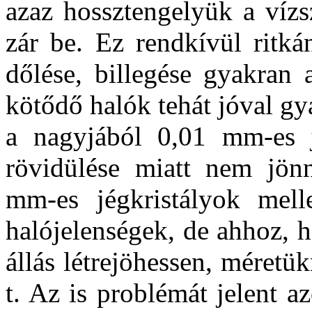
azaz hossztengelyük a vízs
zár be. Ez rendkívül ritká
dőlése, billegése gyakran 
kötődő halók tehát jóval gy
a nagyjából 0,01 mm-es j
rövidülése miatt nem jönn
mm-es jégkristályok mell
halójelenségek, de ahhoz, h
állás létrejöhessen, méret
t. Az is problémát jelent a