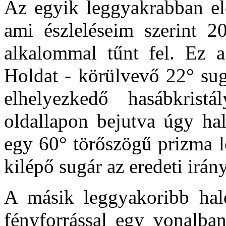
Az egyik leggyakrabban el
ami észleléseim szerint 
alkalommal tűnt fel. Ez a
Holdat - körülvevő 22° sug
elhelyezkedő hasábkris
oldallapon bejutva úgy hal
egy 60° törőszögű prizma l
kilépő sugár az eredeti irán
A másik leggyakoribb hal
fényforrással egy vonalban