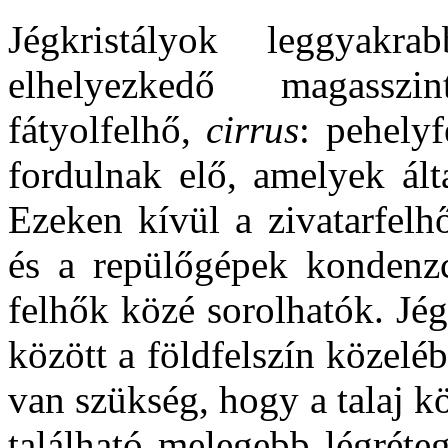
Jégkristályok leggya
elhelyezkedő magassz
fátyolfelhő,
cirrus
: pehely
fordulnak elő, amelyek ált
Ezeken kívül a zivatarfelh
és a repülőgépek kondenzcs
felhők közé sorolhatók. Jé
között a földfelszín közelé
van szükség, hogy a talaj k
található melegebb légréte