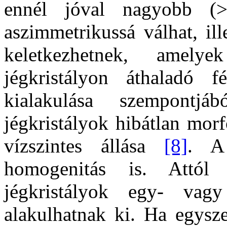
ennél jóval nagyobb (
aszimmetrikussá válhat, ill
keletkezhetnek, amely
jégkristályon áthaladó 
kialakulása szempontjá
jégkristályok hibátlan morf
vízszintes állása
[8]
. A
homogenitás is. Attól
jégkristályok egy- vag
alakulhatnak ki. Ha egysze