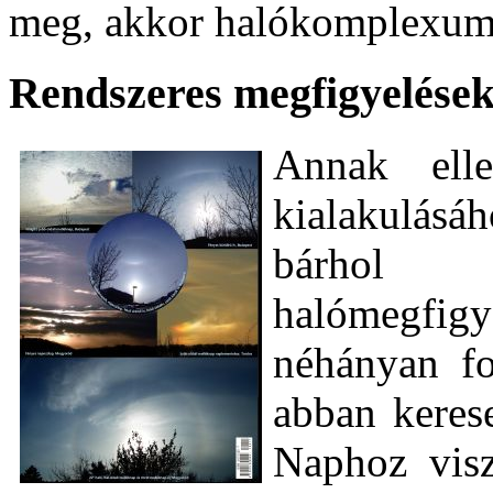
meg, akkor halókomplexumr
Rendszeres megfigyelése
Annak elle
kialakulásá
bárhol 
halómegfig
néhányan fo
abban keres
Naphoz visz