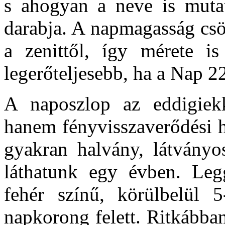
s ahogyan a neve is mutat
darabja. A napmagasság csö
a zenittől, így mérete i
legerőteljesebb, ha a Nap 2
A naposzlop az eddigiekk
hanem fényvisszaverődési h
gyakran halvány, látványo
láthatunk egy évben. Leg
fehér színű, körülbelül 
napkorong felett. Ritkábban