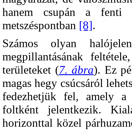
hanem csupán a fenti í
metszéspontban
[8]
.
Számos olyan halójele
megpillantásának feltétele
területeket (
7. ábra
). Ez p
magas hegy csúcsáról lehe
fedezhetjük fel, amely a 
foltként jelentkezik. Kia
horizonttal közel párhuzam