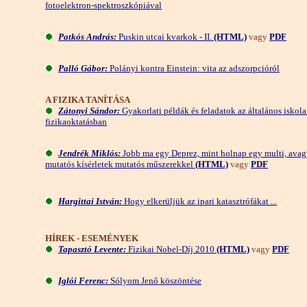
fotoelektron-spektroszkópiával
Patkós András:
Puskin utcai kvarkok - II.
(HTML)
vagy
PDF
Palló Gábor:
Polányi kontra Einstein: vita az adszorpcióról
A FIZIKA TANÍTÁSA
Zátonyi Sándor:
Gyakorlati példák és feladatok az általános iskola
fizikaoktatásban
Jendrék Miklós:
Jobb ma egy Deprez, mint holnap egy multi, ava
mutatós kísérletek mutatós műszerekkel
(HTML)
vagy
PDF
Hargittai István:
Hogy elkerüljük az ipari katasztrófákat ...
HÍREK - ESEMÉNYEK
Tapasztó Levente:
Fizikai Nobel-Díj 2010
(HTML)
vagy
PDF
Iglói Ferenc:
Sólyom Jenő köszöntése