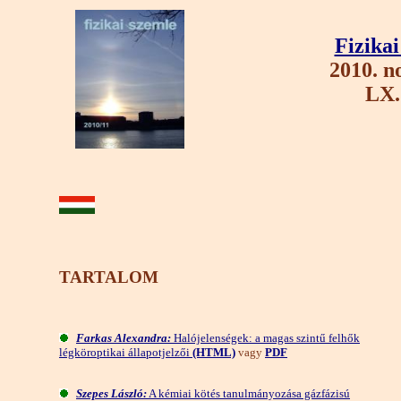
Fizika
2010. 
LX.
TARTALOM
Farkas Alexandra:
Halójelenségek: a magas szintű felhők
légköroptikai állapotjelzői
(HTML)
vagy
PDF
Szepes László:
A kémiai kötés tanulmányozása gázfázisú