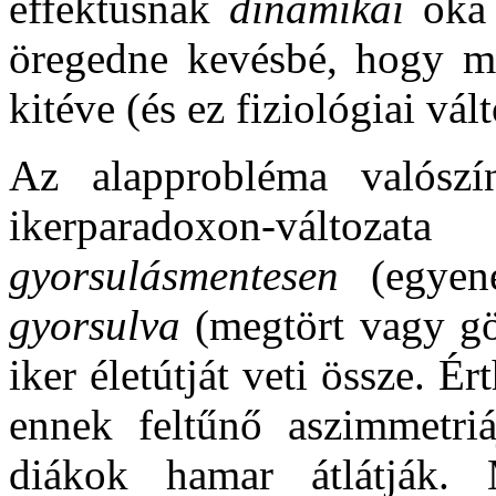
effektusnak
dinamikai
oka 
öregedne kevésbé, hogy m
kitéve (és ez fiziológiai vá
Az alapprobléma valósz
ikerparadoxon-vált
gyorsulásmentesen
(egyene
gyorsulva
(megtört vagy gö
iker életútját veti össze. Ér
ennek feltűnő aszimmetri
diákok hamar átlátják.