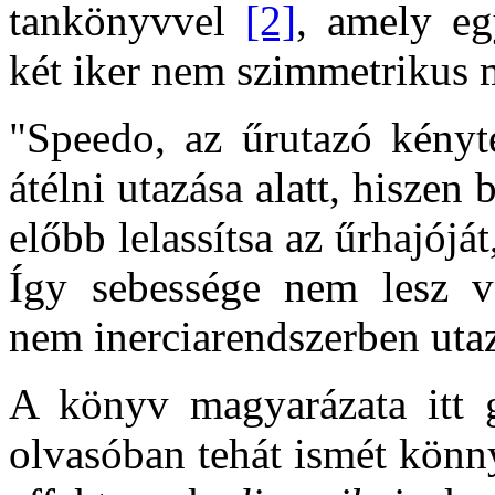
tankönyvvel
[2]
, amely e
két iker nem szimmetrikus 
"Speedo, az űrutazó kényte
átélni utazása alatt, hiszen 
előbb lelassítsa az űrhajójá
Így sebessége nem lesz v
nem inerciarendszerben utaz
A könyv magyarázata itt g
olvasóban tehát ismét könn