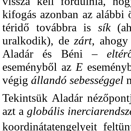
vissza kell fordulnia, ho
kifogás azonban az alábbi ö
téridő továbbra is
sík
(aho
uralkodik), de
zárt
, ahog
Aladár és Béni –
eltér
eseményből az
E
eseményb
végig
állandó sebességgel
m
Tekintsük Aladár nézőpont
azt a
globális inerciarendsz
koordinátatengelyeit felt