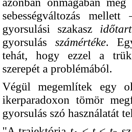
azonban önmagában még 
sebességváltozás mellett
gyorsulási szakasz
időtar
gyorsulás
számértéke
. Eg
tehát, hogy ezzel a trük
szerepét a problémából.
Végül megemlítek egy o
ikerparadoxon tömör megf
gyorsulás szó használatát tel
"A trajektória
t
≤
t
≤
t
sza