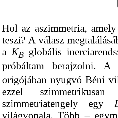
Hol az aszimmetria, amely 
teszi? A válasz megtalálás
a
K
globális inerciarends
B
próbáltam berajzolni. 
origójában nyugvó Béni vi
ezzel szimmetrikusa
szimmetriatengely egy
világvonala. Több – egym