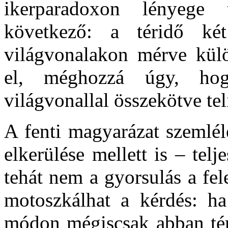
ikerparadoxon lényege 
következő: a téridő ké
világvonalakon mérve külö
el, méghozzá úgy, ho
világvonallal összekötve tel
A fenti magyarázat szemlél
elkerülése mellett is – telj
tehát nem a gyorsulás a fe
motoszkálhat a kérdés: ha
módon mégiscsak abban tér 