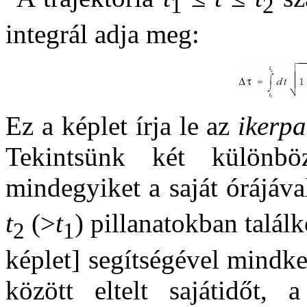
1
2
integrál adja meg:
Ez a képlet írja le az
ikerp
Tekintsünk két különb
mindegyiket a saját órájáv
t
(>
t
) pillanatokban talál
2
1
képlet] segítségével mindke
között eltelt sajátidőt,