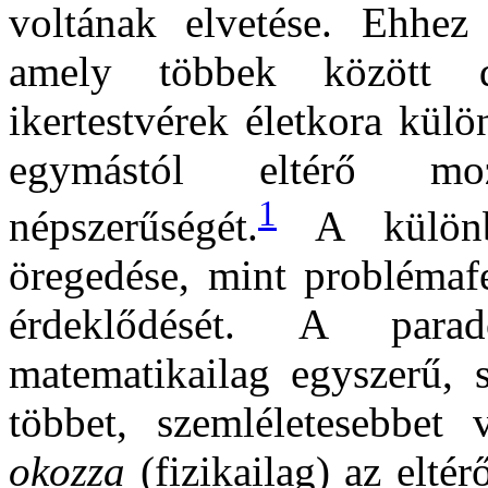
voltának elvetése. Ehhez
amely többek között 
ikertestvérek életkora külö
egymástól eltérő moz
1
népszerűségét.
A különbö
öregedése, mint problémafe
érdeklődését. A parad
matematikailag egyszerű, 
többet, szemléletesebbet 
okozza
(fizikailag) az elté