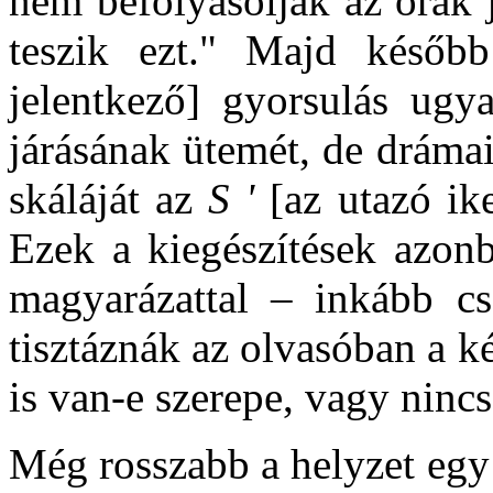
nem befolyásolják az órák j
teszik ezt." Majd később
jelentkező] gyorsulás ugy
járásának ütemét, de dráma
skáláját az
S '
[az utazó ik
Ezek a kiegészítések azonb
magyarázattal – inkább cs
tisztáznák az olvasóban a k
is van-e szerepe, vagy nincs
Még rosszabb a helyzet egy