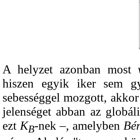
A helyzet azonban most
hiszen egyik iker sem g
sebességgel mozgott, akkor
jelenséget abban az globál
ezt
K
-nek –, amelyben
Bé
B