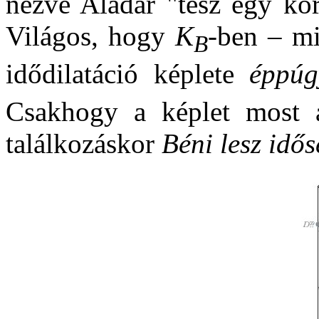
nézve Aladár "tesz egy kö
Világos, hogy
K
-ben – mi
B
idődilatáció képlete
éppúg
Csakhogy a képlet most a
találkozáskor
Béni lesz idő