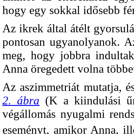
hogy egy sokkal idősebb férf
Az ikrek által átélt gyorsu
pontosan ugyanolyanok. Az 
meg, hogy jobbra indultak
Anna öregedett volna többet
Az aszimmetriát mutatja, és
2. ábra
(K a kiindulási ű
végállomás nyugalmi rends
eseményt, amikor Anna, ill