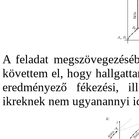
A feladat megszövegezésébe
követtem el, hogy hallgatta
eredményező fékezési, il
ikreknek nem ugyanannyi id