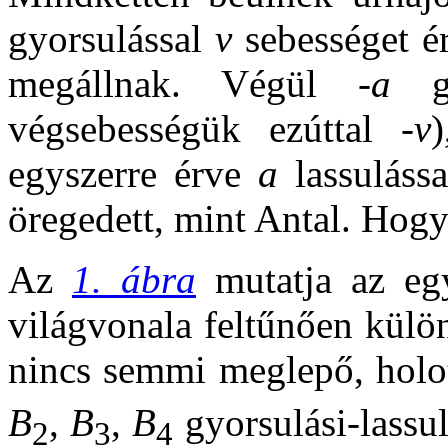
gyorsulással
v
sebességet é
megállnak. Végül -
a
gy
végsebességük ezúttal -
v
egyszerre érve
a
lassulássa
öregedett, mint Antal. Hogy
Az
1. ábra
mutatja az egy
világvonala feltűnően külö
nincs semmi meglepő, holo
B
,
B
,
B
gyorsulási-lassul
2
3
4