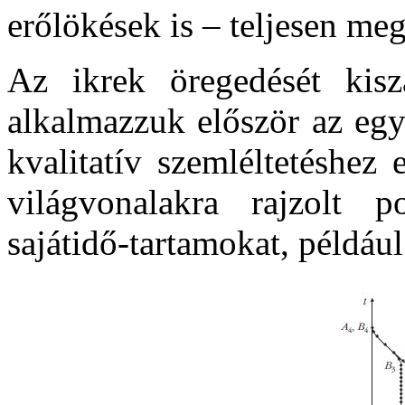
erőlökések is – teljesen me
Az ikrek öregedését kisz
alkalmazzuk először az egy
kvalitatív szemléltetéshez
világvonalakra rajzolt 
sajátidő-tartamokat, példá