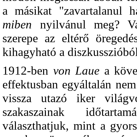
a másikat "zavartalanul 
miben
nyilvánul meg? V
szerepe az eltérő öregedés
kihagyható a diszkusszióbó
1912-ben
von Laue
a köve
effektusban egyáltalán nem 
vissza utazó iker világ
szakaszainak időtarta
választhatjuk, mint a gyor