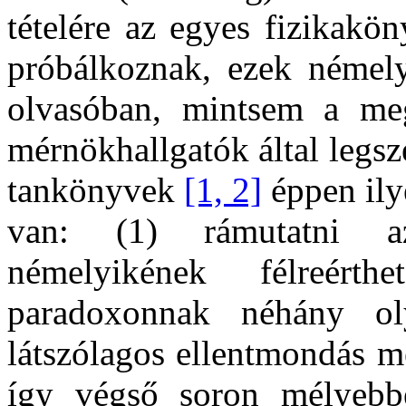
tételére az egyes fizikakö
próbálkoznak, ezek némely
olvasóban, mintsem a meg
mérnökhallgatók által legs
tankönyvek
[1, 2]
éppen ily
van: (1) rámutatni az
némelyikének félreért
paradoxonnak néhány ol
látszólagos ellentmondás m
így végső soron mélyebb