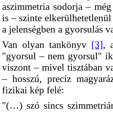
aszimmetria sodorja – még 
is – szinte elkerülhetetlenü
a jelenségben a gyorsulás va
Van olyan tankönyv
[3]
, 
"gyorsul – nem gyorsul" ik
viszont – mivel tisztában v
– hosszú, precíz magyaráza
fizikai kép felé:
"(…) szó sincs szimmetriár