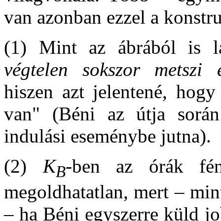
van azonban ezzel a konstru
(1) Mint az ábrából is lá
végtelen sokszor metszi 
hiszen azt jelentené, hogy
van" (Béni az útja sorá
indulási eseménybe jutna).
(2)
K
-ben az órák fény
B
megoldhatatlan, mert – min
– ha Béni egyszerre küld jo