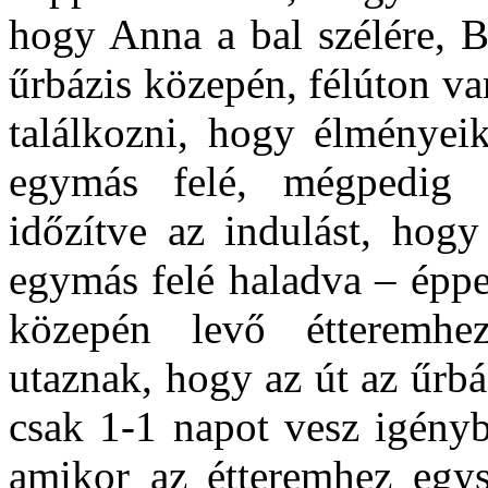
hogy Anna a bal szélére, Ba
űrbázis közepén, félúton va
találkozni, hogy élményeik
egymás felé, mégpedig 
időzítve az indulást, hog
egymás felé haladva – éppe
közepén levő étteremhe
utaznak, hogy az út az űrb
csak 1-1 napot vesz igényb
amikor az étteremhez egys