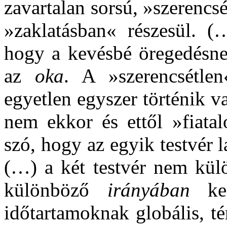
zavartalan sorsú, »szerencs
»zaklatásban« részesül. (
hogy a kevésbé öregedésnek
az
oka
. A »szerencsétle
egyetlen egyszer történik 
nem ekkor és ettől »fiatal
szó, hogy az egyik testvér 
(…) a két testvér nem kül
különböző
irányában
kez
időtartamoknak globális, t