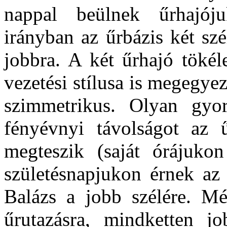
nappal beülnek űrhajóju
irányban az űrbázis két szé
jobbra. A két űrhajó tökél
vezetési stílusa is megegye
szimmetrikus. Olyan gyo
fényévnyi távolságot az ű
megteszik (saját órájuko
születésnapjukon érnek az 
Balázs a jobb szélére. M
űrutazásra, mindketten jo