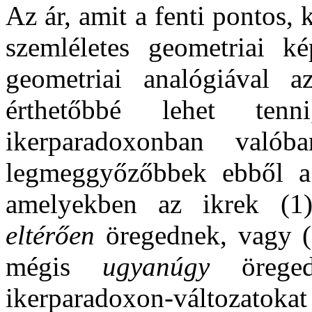
Az ár, amit a fenti pontos, k
szemléletes geometriai k
geometriai analógiával 
érthetőbbé lehet te
ikerparadoxonban való
legmeggyőzőbbek ebből a
amelyekben az ikrek (
eltérően
öregednek, vagy 
mégis
ugyanúgy
öreged
ikerparadoxon-változatokat