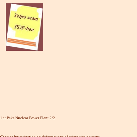
l at Paks Nuclear Power Plant 2/2
. Groma:
Investigation on deformations of micro size patterns