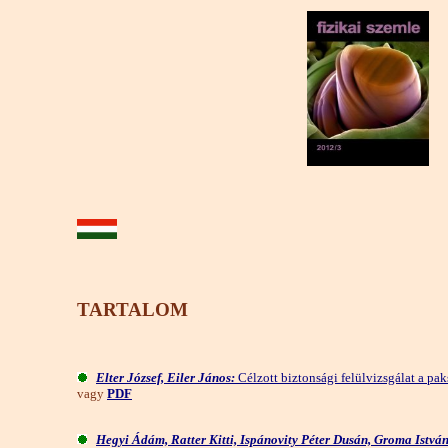
TARTALOM
Elter József, Eiler János:
Célzott biztonsági felülvizsgálat a p
vagy
PDF
Hegyi Ádám, Ratter Kitti, Ispánovity Péter Dusán, Groma István