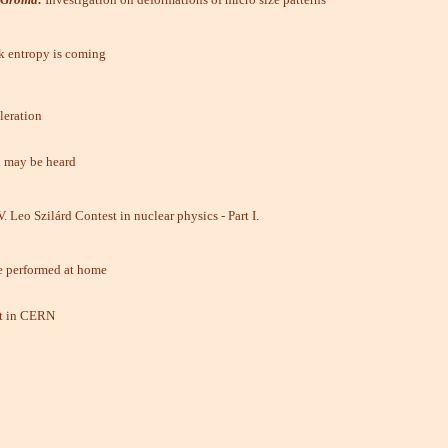
 entropy is coming
leration
h may be heard
 Leo Szilárd Contest in nuclear physics - Part I.
e performed at home
it in CERN