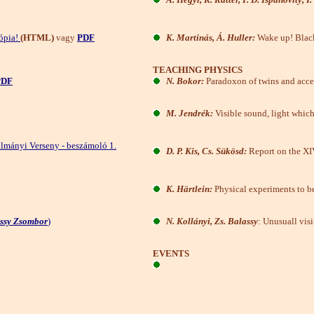
rópia!
(HTML)
vagy
PDF
K. Martinás, Á. Huller:
Wake up! Black
TEACHING PHYSICS
PDF
N. Bokor:
Paradoxon of twins and acce
M. Jendrék:
Visible sound, light whic
ulmányi Verseny - beszámoló 1.
D. P. Kis, Cs. Sükösd:
Report on the XIV.
K. Härtlein:
Physical experiments to b
assy Zsombor
)
N. Kollányi, Zs. Balassy
: Unusuall vis
EVENTS