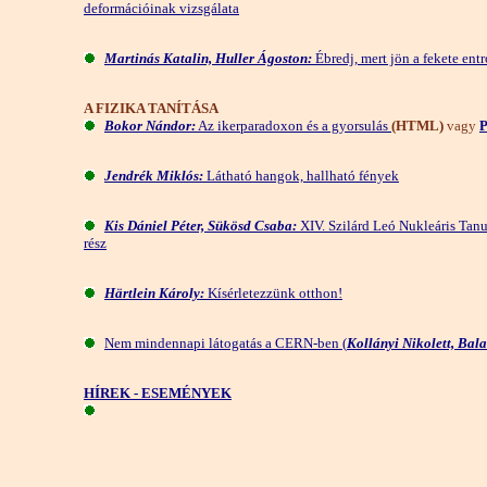
deformációinak vizsgálata
Martinás Katalin, Huller Ágoston:
Ébredj, mert jön a fekete ent
A FIZIKA TANÍTÁSA
Bokor Nándor:
Az ikerparadoxon és a gyorsulás
(HTML)
vagy
Jendrék Miklós:
Látható hangok, hallható fények
Kis Dániel Péter, Sükösd Csaba:
XIV. Szilárd Leó Nukleáris Tan
rész
Härtlein Károly:
Kísérletezzünk otthon!
Nem mindennapi látogatás a CERN-ben (
Kollányi Nikolett, Bal
HÍREK - ESEMÉNYEK