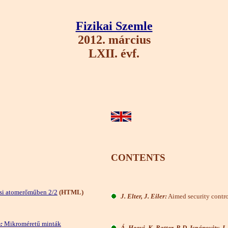
Fizikai Szemle
2012. március
LXII. évf.
CONTENTS
aksi atomerőműben 2/2
(HTML)
J. Elter, J. Eiler:
Aimed security contro
:
Mikroméretű minták
Á. Hegyi, K. Ratter, P. D. Ispánovity, I