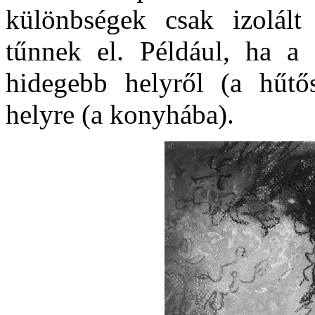
különbségek csak izolált 
tűnnek el. Például, ha a
hidegebb helyről (a hűt
helyre (a konyhába).