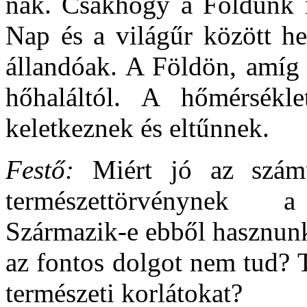
nak. Csakhogy a Földünk 
Nap és a világűr között he
állandóak. A Földön, amíg 
hőhaláltól. A hőmérsékle
keletkeznek és eltűnnek.
Festő:
Miért jó az számun
természettörvénynek a 
Származik-e ebből hasznunk
az fontos dolgot nem tud? T
természeti korlátokat?