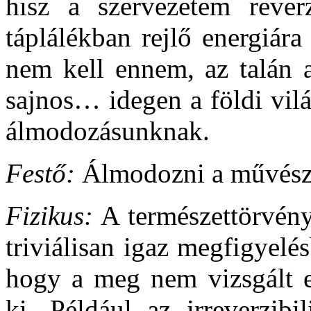
hisz a szervezetem rever
táplálékban rejlő energiár
nem kell ennem, az talán 
sajnos… idegen a földi vil
álmodozásunknak.
Festő:
Álmodozni a művész,
Fizikus:
A természettörvén
triviálisan igaz megfigyelés
hogy a meg nem vizsgált e
ki. Például az irreverzibi