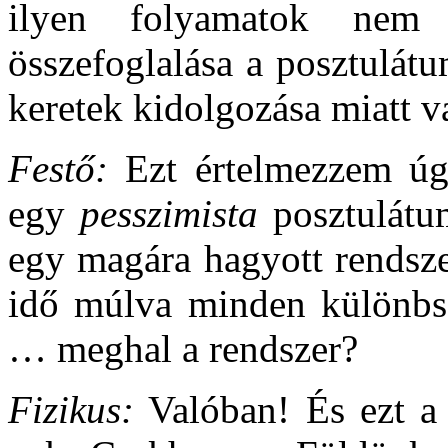
ilyen folyamatok nem l
összefoglalása a posztulát
keretek kidolgozása miatt v
Festő:
Ezt értelmezzem úgy
egy
pesszimista
posztulátu
egy magára hagyott rendsz
idő múlva minden különbs
… meghal a rendszer?
Fizikus:
Valóban! És ezt a