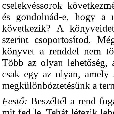
cselekvéssorok következm
és gondolnád-e, hogy a r
következik? A könyveide
szerint csoportosítod. Mé
könyvet a renddel nem tö
Több az olyan lehetőség, a
csak egy az olyan, amely 
megkülönböztetésünk a ter
Festő:
Beszéltél a rend fog
mit fed le. Tehát létezik l