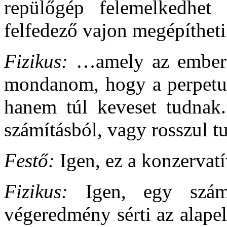
repülőgép felemelkedhet 
felfedező vajon megépíthet
Fizikus:
…amely az ember ö
mondanom, hogy a perpetuu
hanem túl keveset tudnak.
számításból, vagy rosszul tu
Festő:
Igen, ez a konzervat
Fizikus:
Igen, egy számí
végeredmény sérti az alapel