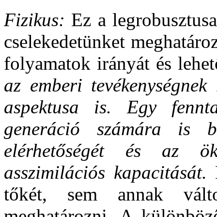
Fizikus:
Ez a legrobusztus
cselekedetünket meghatároz
folyamatok irányát és lehe
az emberi tevékenységnek
aspektusa is. Egy fennt
generáció számára is bi
elérhetőségét és az ök
asszimilációs kapacitását.
E
tőkét, sem annak vált
meghatározni. A különböző