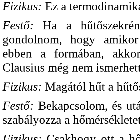
Fizikus:
Ez a termodinamika I
Festő:
Ha a hűtőszekrény
gondolnom, hogy amikor 
ebben a formában, akko
Clausius még nem ismerhett
Fizikus:
Magától hűt a hűtő
Festő:
Bekapcsolom, és utá
szabályozza a hőmérsékletet
Fizikus:
Csakhogy ott a h