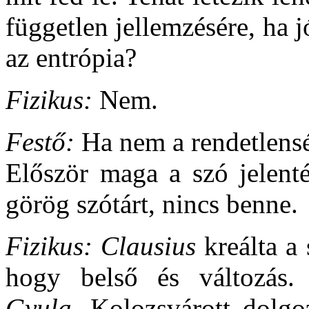
független jellemzésére, ha j
az entrópia?
Fizikus:
Nem.
Festő:
Ha nem a rendetlensé
Először maga a szó jelent
görög szótárt, nincs benne.
Fizikus: Clausius
kreálta a 
hogy belső és változás.
Gyula
, Kolozsvárott dolgo