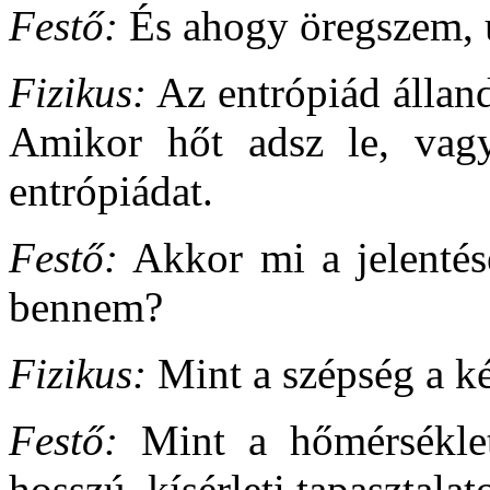
Festő:
És ahogy öregszem, 
Fizikus:
Az entrópiád álland
Amikor hőt adsz le, vagy
entrópiádat.
Festő:
Akkor mi a jelenté
bennem?
Fizikus:
Mint a szépség a ké
Festő:
Mint a hőmérséklet
hosszú, kísérleti tapasztalat