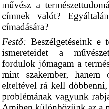
művész a természettudomá
címnek valót? Egyáltalán
címadására?
Festő:
Beszélgetéseink e 
ismereteidet a művésze
fordulok jómagam a termés
mint szakember, hanem 
elteltével rá kell döbbenn
problémának vagyunk rabja
Amiben különbözünk az a m