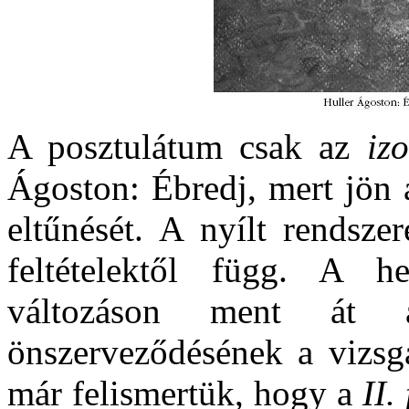
A posztulátum csak az
izo
Ágoston: Ébredj, mert jön 
eltűnését. A nyílt rendsze
feltételektől függ. A h
változáson ment át a 
önszerveződésének a vizsg
már felismertük, hogy a
II.