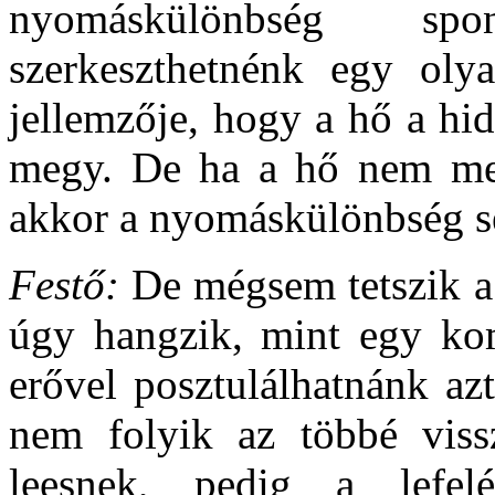
nyomáskülönbség spo
szerkeszthetnénk egy oly
jellemzője, hogy a hő a hi
megy. De ha a hő nem meh
akkor a nyomáskülönbség s
Festő:
De mégsem tetszik a 
úgy hangzik, mint egy kom
erővel posztulálhatnánk azt
nem folyik az többé viss
leesnek, pedig a lefe