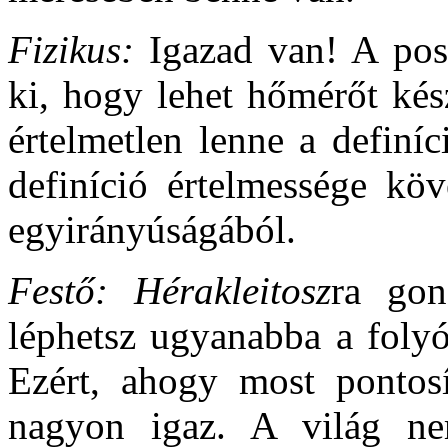
Fizikus:
Igazad van! A pos
ki, hogy lehet hőmérőt kés
értelmetlen lenne a definí
definíció értelmessége köv
egyirányúságából.
Festő:
Hérakleitosz
ra gon
léphetsz ugyanabba a folyó
Ezért, ahogy most pontosít
nagyon igaz. A világ n