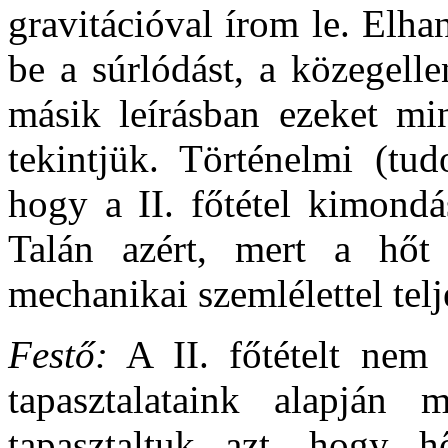
gravitációval írom le. Elh
be a súrlódást, a közegellen
másik leírásban ezeket mi
tekintjük. Történelmi (tu
hogy a II. főtétel kimondá
Talán azért, mert a hőt
mechanikai szemlélettel telj
Festő:
A II. főtételt nem 
tapasztalataink alapjá
tapasztaltuk azt, hogy 