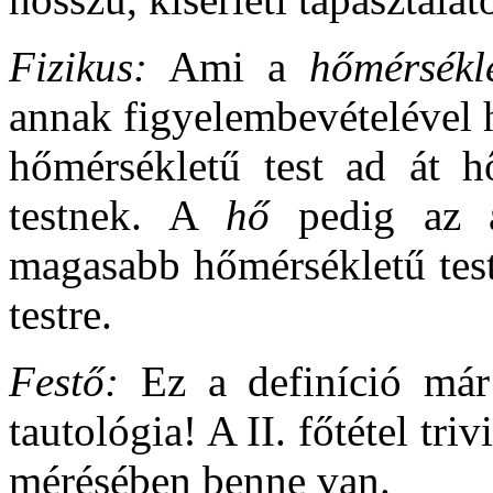
Fizikus:
Ami a
hőmérsékle
annak figyelembevételével 
hőmérsékletű test ad át h
testnek. A
hő
pedig az a
magasabb hőmérsékletű test
testre.
Festő:
Ez a definíció már t
tautológia! A II. főtétel tri
mérésében benne van.