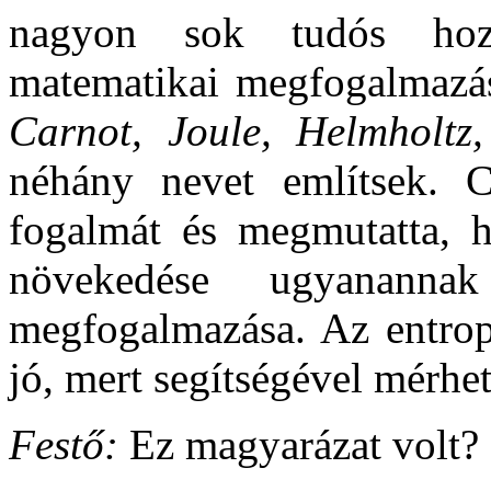
nagyon sok tudós hozz
matematikai megfogalmaz
Carnot, Joule, Helmholtz,
néhány nevet említsek. C
fogalmát és megmutatta, ho
növekedése ugyananna
megfogalmazása. Az entrop
jó, mert segítségével mérhe
Festő:
Ez magyarázat volt?