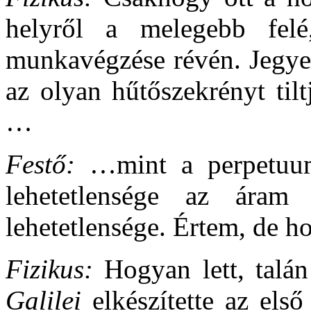
helyről a melegebb fel
munkavégzése révén. Jegyez
az olyan hűtőszekrényt til
…
Festő:
…mint a perpetuum
lehetetlensége az áram
lehetetlensége. Értem, de h
Fizikus:
Hogyan lett, talá
Galilei
elkészítette az els