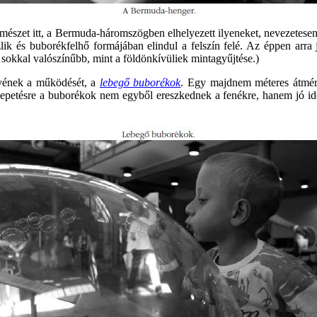
mészet itt, a Bermuda-háromszögben elhelyezett ilyeneket, nevezetes
lik és buborékfelhő formájában elindul a felszín felé. Az éppen arra 
e sokkal valószínűbb, mint a földönkívüliek mintagyűjtése.)
nyének a működését, a
lebegő buborékok
. Egy majdnem méteres átmér
eglepetésre a buborékok nem egyből ereszkednek a fenékre, hanem jó id