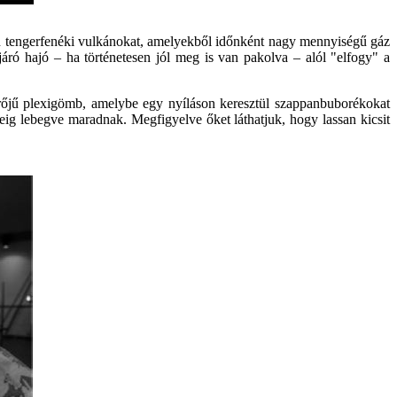
en tengerfenéki vulkánokat, amelyekből időnként nagy mennyiségű gáz
járó hajó – ha történetesen jól meg is van pakolva – alól "elfogy" a
őjű plexigömb, amelybe egy nyíláson keresztül szappanbuborékokat
eig lebegve maradnak. Megfigyelve őket láthatjuk, hogy lassan kicsit