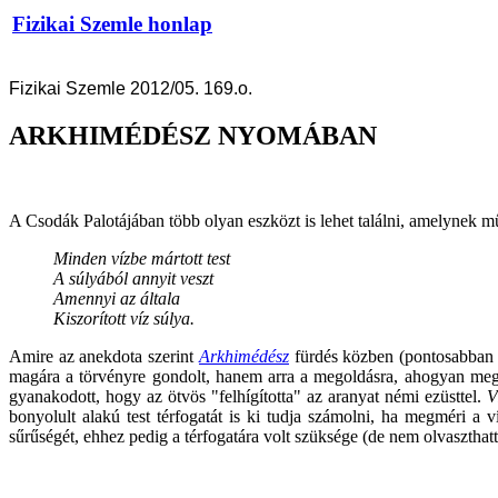
Fizikai Szemle honlap
Fizikai Szemle 2012/05. 169.o.
ARKHIMÉDÉSZ NYOMÁBAN
A Csodák Palotájában több olyan eszközt is lehet találni, amelynek m
Minden vízbe mártott test
A súlyából annyit veszt
Amennyi az általa
Kiszorított víz súlya.
Amire az anekdota szerint
Arkhimédész
fürdés közben (pontosabban a
magára a törvényre gondolt, hanem arra a megoldásra, ahogyan meg tu
gyanakodott, hogy az ötvös "felhígította" az aranyat némi ezüsttel.
V
bonyolult alakú test térfogatát is ki tudja számolni, ha megméri a 
sűrűségét, ehhez pedig a térfogatára volt szüksége (de nem olvasztha