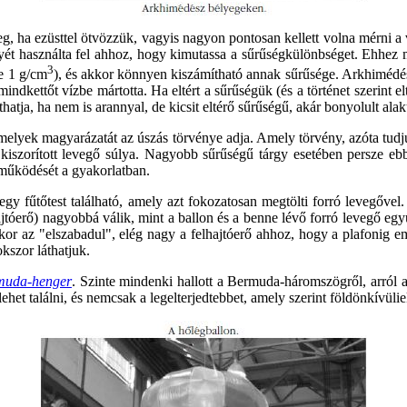
, ha ezüsttel ötvözzük, vagyis nagyon pontosan kellett volna mérni a v
yét használta fel ahhoz, hogy kimutassa a sűrűségkülönbséget. Ehhez m
3
ge 1 g/cm
), és akkor könnyen kiszámítható annak sűrűsége. Arkhimédés
kettőt vízbe mártotta. Ha eltért a sűrűségük (és a történet szerint elt
hatja, ha nem is arannyal, de kicsit eltérő sűrűségű, akár bonyolult alak
 amelyek magyarázatát az úszás törvénye adja. Amely törvény, azóta tu
al kiszorított levegő súlya. Nagyobb sűrűségű tárgy esetében persze 
 működését a gyakorlatban.
t egy fűtőtest található, amely azt fokozatosan megtölti forró levegőv
lhajtóerő) nagyobbá válik, mint a ballon és a benne lévő forró levegő eg
ikor az "elszabadul", elég nagy a felhajtóerő ahhoz, hogy a plafonig em
kszor láthatjuk.
muda-henger
. Szinte mindenki hallott a Bermuda-háromszögről, arról a
het találni, és nemcsak a legelterjedtebbet, amely szerint földönkívüli