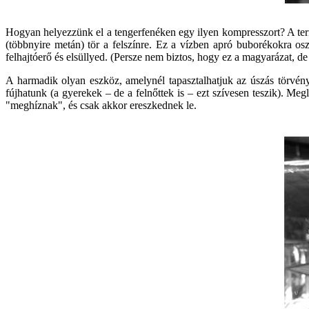
Hogyan helyezzünk el a tengerfenéken egy ilyen kompresszort? A ter
(többnyire metán) tör a felszínre. Ez a vízben apró buborékokra osz
felhajtóerő és elsüllyed. (Persze nem biztos, hogy ez a magyarázat, d
A harmadik olyan eszköz, amelynél tapasztalhatjuk az úszás törvé
fújhatunk (a gyerekek – de a felnőttek is – ezt szívesen teszik). M
"meghíznak", és csak akkor ereszkednek le.