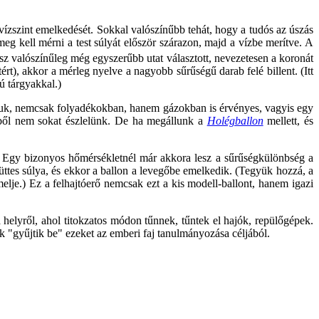
ízszint emelkedését. Sokkal valószínűbb tehát, hogy a tudós az úszás
eg kell mérni a test súlyát először szárazon, majd a vízbe merítve. A
z valószínűleg még egyszerűbb utat választott, nevezetesen a koronát
ért), akkor a mérleg nyelve a nagyobb sűrűségű darab felé billent. (Itt
ú tárgyakkal.)
djuk, nemcsak folyadékokban, hanem gázokban is érvényes, vagyis egy
ebből nem sokat észlelünk. De ha megállunk a
Holégballon
mellett, és
el. Egy bizonyos hőmérsékletnél már akkora lesz a sűrűségkülönbség a
yüttes súlya, és ekkor a ballon a levegőbe emelkedik. (Tegyük hozzá, a
elje.) Ez a felhajtóerő nemcsak ezt a kis modell-ballont, hanem igazi
 helyről, ahol titokzatos módon tűnnek, tűntek el hajók, repülőgépek.
ek "gyűjtik be" ezeket az emberi faj tanulmányozása céljából.