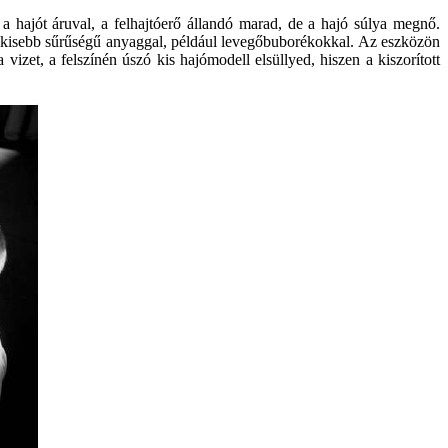
a hajót áruval, a felhajtóerő állandó marad, de a hajó súlya megnő.
kal kisebb sűrűségű anyaggal, például levegőbuborékokkal. Az eszközön
izet, a felszínén úszó kis hajómodell elsüllyed, hiszen a kiszorított