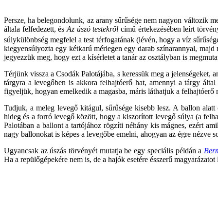
Persze, ha belegondolunk, az arany sűrűsége nem nagyon változik meg
általa felfedezett, és
Az úszó testekről
című értekezésében leírt törvén
súlykülönbség megfelel a test térfogatának (lévén, hogy a víz sűrűsé
kiegyensúlyozta egy kétkarú mérlegen egy darab színarannyal, majd mind
jegyezzük meg, hogy ezt a kísérletet a tanár az osztályban is megmutat
Térjünk vissza a Csodák Palotájába, s keressük meg a jelenségeket,
tárgyra a levegőben is akkora felhajtóerő hat, amennyi a tárgy ált
figyeljük, hogyan emelkedik a magasba, máris láthatjuk a felhajtóerő
Tudjuk, a meleg levegő kitágul, sűrűsége kisebb lesz. A ballon alat
hideg és a forró levegő között, hogy a kiszorított levegő súlya (a fe
Palotában a ballont a tartójához rögzíti néhány kis mágnes, ezért am
nagy ballonokat is képes a levegőbe emelni, ahogyan az égre nézve so
Ugyancsak az úszás törvényét mutatja be egy speciális példán a
Ber
Ha a repülőgépekére nem is, de a hajók esetére ésszerű magyarázatot le