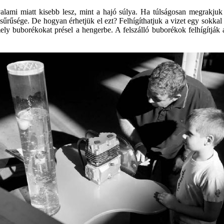
valami miatt kisebb lesz, mint a hajó súlya. Ha túlságosan megrakjuk 
víz sűrűsége. De hogyan érhetjük el ezt? Felhígíthatjuk a vizet egy sok
 buborékokat présel a hengerbe. A felszálló buborékok felhígítják a v