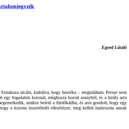
artalomjegyzék
Egyed László
g Szirakuza utcáin, kiabálva, hogy heuréka – megtaláltam. Persze nem
tt egy fogadalmi koronát, méghozzá hozott aranyból, és a király arra
e megemelkedik, amikor beleül a fürdőkádba, és arra gondolt, hogy egy
hogy a korona összetételét ellenőrizze, meg kellett határoznia annak