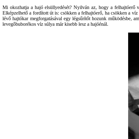
Mi okozhatja a hajó elsüllyedését? Nyilván az, hogy a felhajtóerő 
Elképzelhető a fordított út is: csökken a felhajtóerő, ha csökken a 
lévő hajtókar megforgatásával egy légsűrítőt hozunk működésbe, amely
levegőbuborékos víz súlya már kisebb lesz a hajóénál.