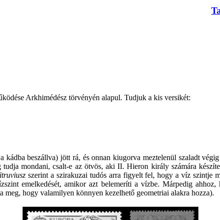
T
űködése Arkhimédész törvényén alapul. Tudjuk a kis versikét:
 kádba beszállva) jött rá, és onnan kiugorva meztelenül szaladt végi
dja mondani, csalt-e az ötvös, aki II. Hieron király számára készíte
itruviusz
szerint a szirakuzai tudós arra figyelt fel, hogy a víz szintj
vízszint emelkedését, amikor azt belemeríti a vízbe. Márpedig ahhoz, 
tta meg, hogy valamilyen könnyen kezelhető geometriai alakra hozza).