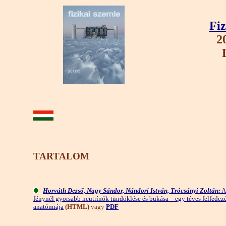
Fiz
2
TARTALOM
Horváth Dezső, Nagy Sándor, Nándori István, Trócsányi Zoltán:
A
fénynél gyorsabb neutrínók tündöklése és bukása – egy téves felfedez
anatómiája
(HTML)
vagy
PDF