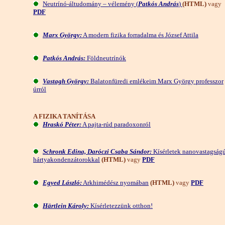
Neutrínó-áltudomány – vélemény (
Patkós András
)
(HTML)
vagy
PDF
Marx György:
A modern fizika forradalma és József Attila
Patkós András:
Földneutrínók
Vastagh György:
Balatonfüredi emlékeim Marx György professzor
úrról
A FIZIKA TANÍTÁSA
Hraskó Péter:
A pajta-rúd paradoxonról
Schronk Edina, Daróczi Csaba Sándor:
Kísérletek nanovastagság
hártyakondenzátorokkal
(HTML)
vagy
PDF
Egyed László:
Arkhimédész nyomában
(HTML)
vagy
PDF
Härtlein Károly:
Kísérletezzünk otthon!