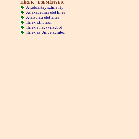
HÍREK – ESEMÉNYEK
A tudomány színre lép
Az akadémiai élet hírei
A társulati élet hírei
Hírek itthonról
Hírek a nagyvilágból
Hírek az Univerzumból