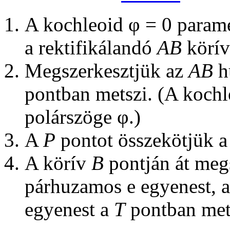
A kochleoid φ = 0 param
a rektifikálandó
AB
körí
Megszerkesztjük az
AB
hú
pontban metszi. (A koch
polárszöge φ.)
A
P
pontot összekötjük 
A körív
B
pontján át meg
párhuzamos e egyenest, 
egyenest a
T
pontban met