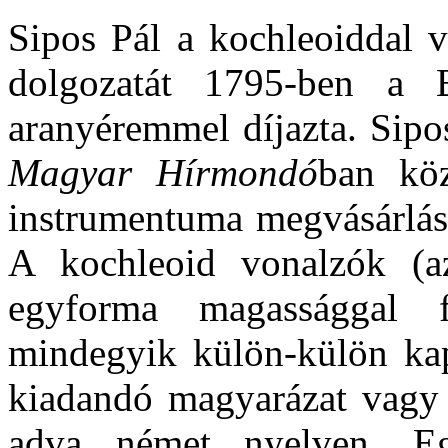
Sipos Pál a kochleoiddal v
dolgozatát 1795-ben a 
aranyéremmel díjazta. Sip
Magyar Hírmondó
ban köz
instrumentuma megvásárlásá
A kochleoid vonalzók (a
egyforma magassággal f
mindegyik külön-külön kap
kiadandó magyarázat vagy u
adva német nyelven. E