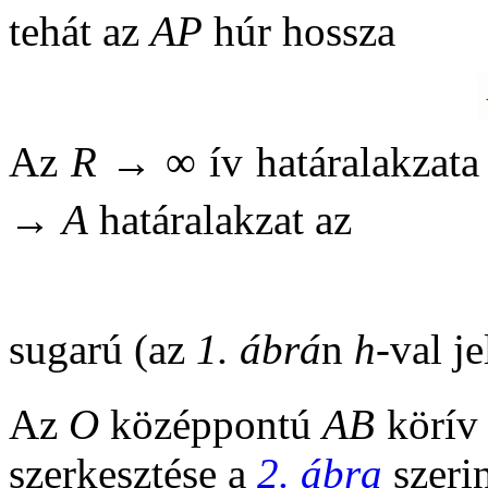
tehát az
AP
húr hossza
Az
R
→ ∞ ív határalakzata
→
A
határalakzat az
sugarú (az
1. ábrá
n
h
-val je
Az
O
középpontú
AB
körív
szerkesztése a
2. ábra
szerin