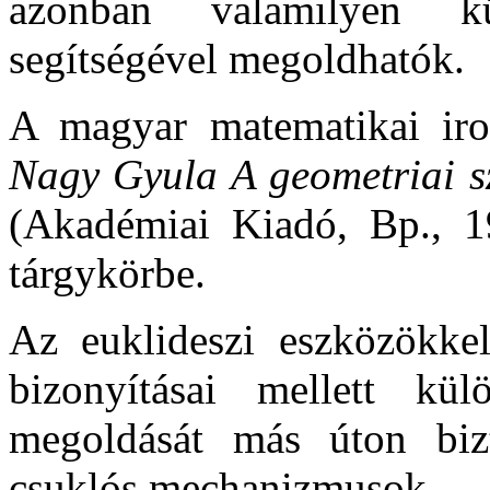
azonban valamilyen kü
segítségével megoldhatók.
A magyar matematikai i
Nagy Gyula A geometriai sz
(Akadémiai Kiadó, Bp., 1
tárgykörbe.
Az euklideszi eszközökk
bizonyításai mellett kü
megoldását más úton bizt
csuklós mechanizmusok.