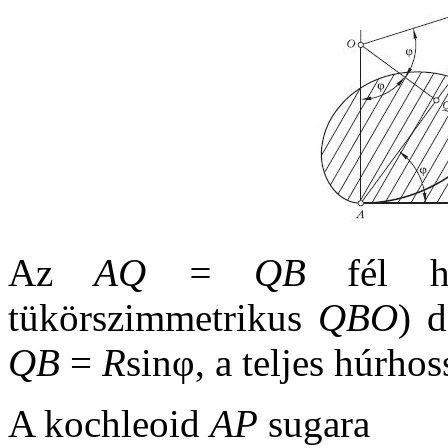
Az
AQ = QB
fél h
tükörszimmetrikus
QBO
) 
QB
=
R
sinφ, a teljes húrhos
A kochleoid
AP
sugara