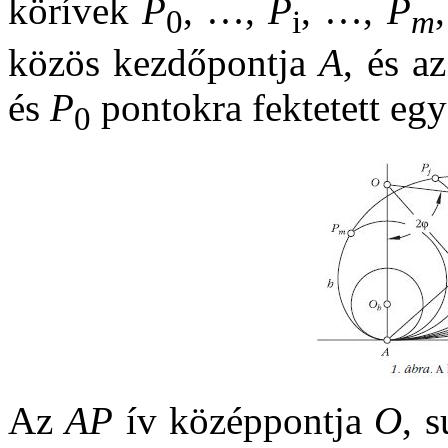
körívek
P
, …,
P
, …,
P
0
i
m
közös kezdőpontja
A
, és a
és
P
pontokra fektetett egy
0
Az
AP
ív középpontja
O
, 