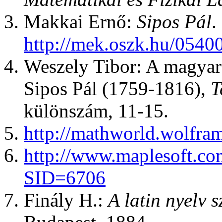
Makkai Ernő:
Sipos Pál
.
http://mek.oszk.hu/054
Weszely Tibor: A magyar
Sipos Pál (1759-1816),
T
különszám, 11-15.
http://mathworld.wolfra
http://www.maplesoft.co
SID=6706
Finály H.:
A latin nyelv 