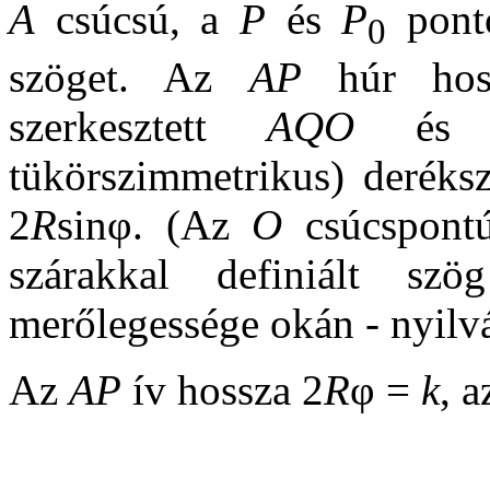
A
csúcsú, a
P
és
P
ponto
0
szöget. Az
AP
húr hos
szerkesztett
AQO
é
tükörszimmetrikus) derék
2
R
sinφ. (Az
O
csúcspont
szárakkal definiált sz
merőlegessége okán - nyilv
Az
AP
ív hossza 2
R
φ =
k
, a