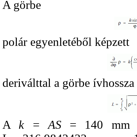
A görbe
polár egyenletéből képzett
deriválttal a görbe ívhossz
A
k = AS
= 140 mm ért