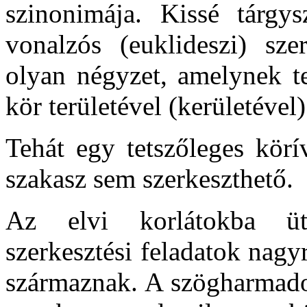
szinonimája. Kissé tárgys
vonalzós (euklideszi) sze
olyan négyzet, amelynek te
kör területével (kerületével
Tehát egy tetszőleges kör
szakasz sem szerkeszthető.
Az elvi korlátokba üt
szerkesztési feladatok nagy
származnak. A szögharmadol