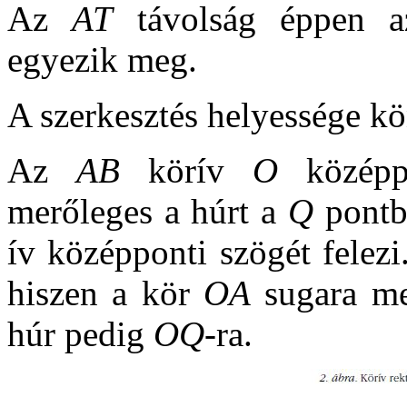
Az
AT
távolság éppen 
egyezik meg.
A szerkesztés helyessége k
Az
AB
körív
O
középp
merőleges a húrt a
Q
pontb
ív középponti szögét felez
hiszen a kör
OA
sugara me
húr pedig
OQ
-ra.