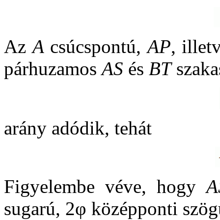
Az
A
csúcspontú,
AP
, ille
párhuzamos
AS
és
BT
szaka
arány adódik, tehát
Figyelembe véve, hogy
A
sugarú, 2φ középponti szögű