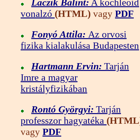
Laczik Bálint:
A kochleoid
vonalzó
(HTML)
vagy
PDF
Fonyó Attila:
Az orvosi
fizika kialakulása Budapesten
Hartmann Ervin:
Tarján
Imre a magyar
kristályfizikában
Rontó Györgyi:
Tarján
professzor hagyatéka
(HTML
vagy
PDF