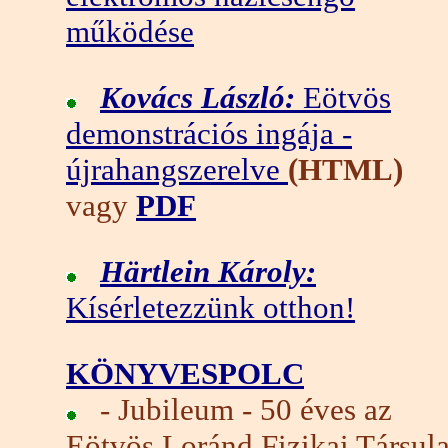
működése
Kovács László:
Eötvös
demonstrációs ingája -
újrahangszerelve
(HTML)
vagy
PDF
Härtlein Károly:
Kísérletezzünk otthon!
KÖNYVESPOLC
- Jubileum - 50 éves az
Eötvös Loránd Fizikai Társula