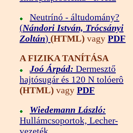
Neutrínó - áltudomány?
(
Nándori István, Trócsányi
Zoltán
)
(HTML)
vagy
PDF
A FIZIKA TANÍTÁSA
Joó Árpád:
Dermesztő
hajtósugár és 120 N tolóerô
(HTML)
vagy
PDF
Wiedemann László:
Hullámcsoportok, Lecher-
vezeték