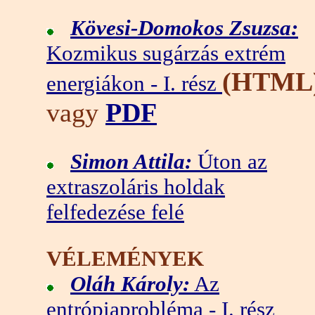
Kövesi-Domokos Zsuzsa:
Kozmikus sugárzás extrém
(HTML
energiákon - I. rész
vagy
PDF
Simon Attila:
Úton az
extraszoláris holdak
felfedezése felé
VÉLEMÉNYEK
Oláh Károly:
Az
entrópiaprobléma - I. rész