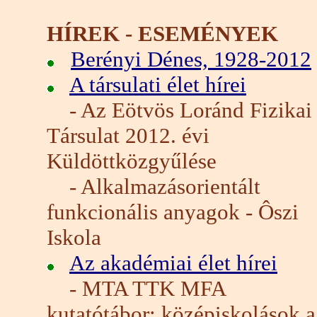
HÍREK - ESEMÉNYEK
Berényi Dénes, 1928-2012
A társulati élet hírei
- Az Eötvös Loránd Fizikai
Társulat 2012. évi
Küldöttközgyűlése
- Alkalmazásorientált
funkcionális anyagok - Ôszi
Iskola
Az akadémiai élet hírei
- MTA TTK MFA
kutatótábor: középiskolások a