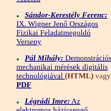
Sándor-Kerestély Ferenc:
IX. Wigner Jenő Országos
Fizikai Feladatmegoldó
Verseny
Pál Mihály:
Demonstráció
mechanikai mérések digitális
technológiával
(HTML)
vagy
PDF
Légrádi Imre:
Az
elektromos házicsengő