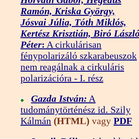
Ramón, Kriska György,
Jósvai Júlia, Tóth Miklós,
Kertész Krisztián, Biró Lászl
Péter
:
A cirkulárisan
fénypolarizáló szkarabeuszok
nem reagálnak a cirkuláris
polarizációra - I. rész
Gazda István:
A
tudománytörténész id. Szily
Kálmán
(HTML)
vagy
PDF