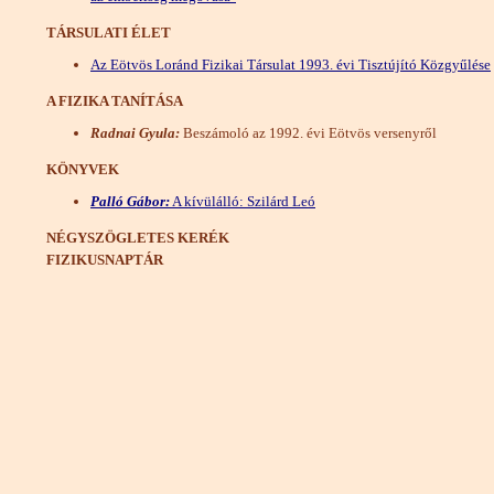
TÁRSULATI ÉLET
Az Eötvös Loránd Fizikai Társulat 1993. évi Tisztújító Közgyűlése
A FIZIKA TANÍTÁSA
Radnai Gyula:
Beszámoló az 1992. évi Eötvös versenyről
KÖNYVEK
Palló Gábor:
A kívülálló: Szilárd Leó
NÉGYSZÖGLETES KERÉK
FIZIKUSNAPTÁR