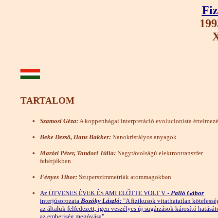
Fiz
199
X
TARTALOM
Szamosi Géza:
A koppenhágai interpretáció evolucionista értelmez
Beke Dezső, Hans Bakker:
Nanokristályos anyagok
Maróti Péter, Tandori Júlia:
Nagytávolságú elektrontranszfer
fehérjékben
Fényes Tibor:
Szuperszimmetriák atommagokban
Az ÖTVENES ÉVEK ÉS AMI ELŐTTE VOLT V. -
Palló Gábor
interjúsorozata
Bozóky László:
"A fizikusok vitathatatlan kötelessé
az általuk felfedezett, igen veszélyes új sugárzások károsító hatását
az emberiség megóvása"