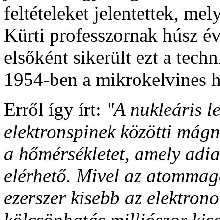
feltételeket jelentettek, mel
Kürti professzornak húsz év
elsőként sikerült ezt a tech
1954-ben a mikrokelvines h
Erről így írt:
"A nukleáris l
elektronspinek közötti mágn
a hőmérsékletet, amely adi
elérhető. Mivel az atomma
ezerszer kisebb az elektrono
kölcsönhatás milliószor kise