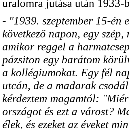
uralomra jutása után 1933-
- "1939. szeptember 15-én e
következő napon, egy szép,
amikor reggel a harmatcsepp
pázsiton egy barátom körül
a kollégiumokat. Egy fél na
utcán, de a madarak csodál
kérdeztem magamtól: "Miért
országot és ezt a várost? M
élek, és ezeket az éveket m