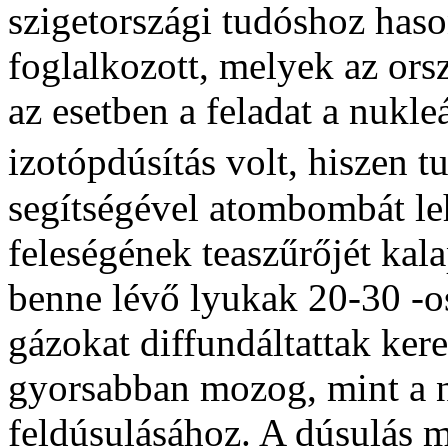
szigetországi tudóshoz haso
foglalkozott, melyek az ors
az esetben a feladat a nukl
izotópdúsítás volt, hiszen 
segítségével atombombát leh
feleségének teaszűrőjét kal
benne lévő lyukak 20-30 -o
gázokat diffundáltattak ker
gyorsabban mozog, mint a n
feldúsulásához. A dúsulás 