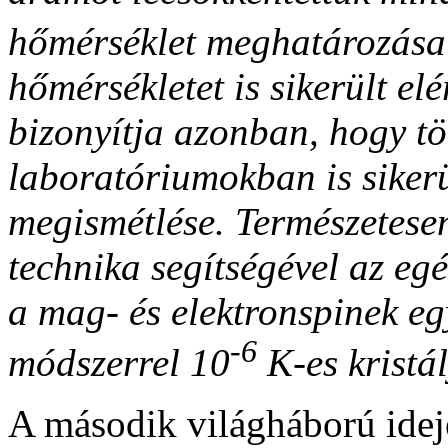
hőmérséklet meghatározása 
hőmérsékletet is sikerült elé
bizonyítja azonban, hogy tö
laboratóriumokban is sikerü
megismétlése. Természetese
technika segítségével az egés
a mag- és elektronspinek eg
-6
módszerrel 10
K-es kristál
A második világháború idej