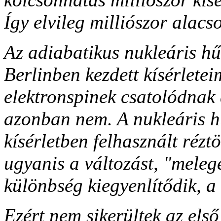
Így elvileg milliószor alac
Az adiabatikus nukleáris hűt
Berlinben kezdett kísérlet
elektronspinek csatolódnak
azonban nem. A nukleáris hű
kísérletben felhasznált rézt
ugyanis a változást, "meleg
különbség kiegyenlítődik, a
Ezért nem sikerültek az első