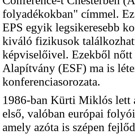
Conference-t Chesterben (A
folyadékokban" címmel. Ez a
EPS egyik legsikeresebb ko
kiváló fizikusok találkozhat
képviselőivel. Ezekből nőt
Alapítvány (ESF) ma is l
konferenciasorozata.
1986-ban Kürti Miklós lett 
első, valóban európai folyó
amely azóta is szépen fejlő