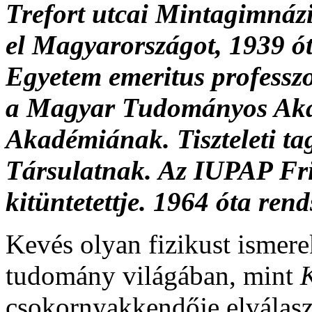
Trefort utcai Mintagimnáz
el Magyarországot, 1939 ó
Egyetem emeritus professzo
a Magyar Tudományos Aka
Akadémiának. Tiszteleti ta
Társulatnak. Az IUPAP Fri
kitüntetettje. 1964 óta ren
Kevés olyan fizikust ismere
tudomány világában, mint
K
csokornyakkendője elválasz