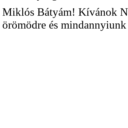
Miklós Bátyám! Kívánok Ne
örömödre és mindannyiunk 