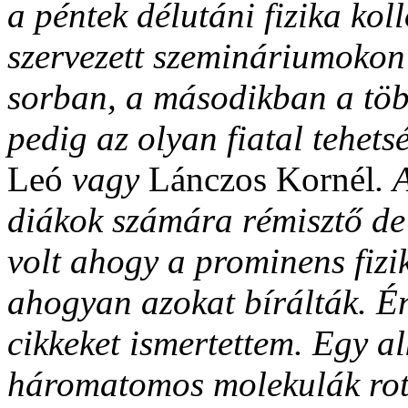
a péntek délutáni fizika ko
szervezett szemináriumokon 
sorban, a másodikban a töb
pedig az olyan fiatal tehets
Leó
vagy
Lánczos Kornél
. 
diákok számára rémisztő de
volt ahogy a prominens fizik
ahogyan azokat bírálták. É
cikkeket ismertettem. Egy 
háromatomos molekulák rotá