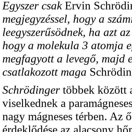
Egyszer csak
Ervin
Schrödi
megjegyzéssel, hogy a szám
leegyszerűsödnek, ha azt az 
hogy a molekula 3 atomja eg
megfagyott a levegő, majd e
csatlakozott maga
Schrödi
Schrödinger
többek között a
viselkednek a paramágneses
nagy mágneses térben. Az ő 
érdeklődése az alacsony hő