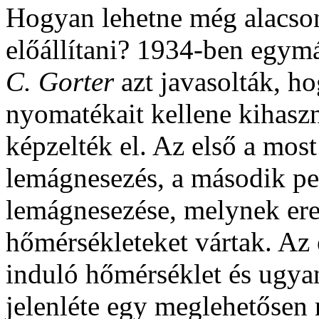
Hogyan lehetne még alacso
előállítani? 1934-ben egymá
C. Gorter
azt javasolták, h
nyomatékait kellene kihaszn
képzelték el. Az első a most
lemágnesezés, a második p
lemágnesezése, melynek er
hőmérsékleteket vártak. Az
induló hőmérséklet és ugya
jelenléte egy meglehetősen