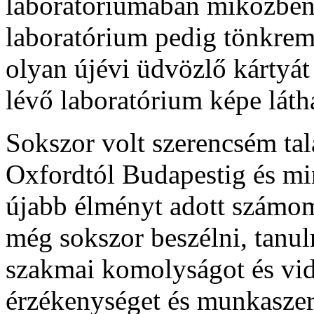
laboratóriumában miközben a
laboratórium pedig tönkrem
olyan újévi üdvözlő kártyá
lévő laboratórium képe láth
Sokszor volt szerencsém tal
Oxfordtól Budapestig és mi
újabb élményt adott számo
még sokszor beszélni, tanuln
szakmai komolyságot és vid
érzékenységet és munkaszere