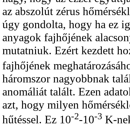
az abszolút zérus hőmérsékl
úgy gondolta, hogy ha ez i
anyagok fajhőjének alacson
mutatniuk. Ezért kezdett 
fajhőjének meghatározásáho
háromszor nagyobbnak talál
anomáliát talált. Ezen adato
azt, hogy milyen hőmérsékl
-2
-3
hűtéssel. Ez 10
-10
K-nek