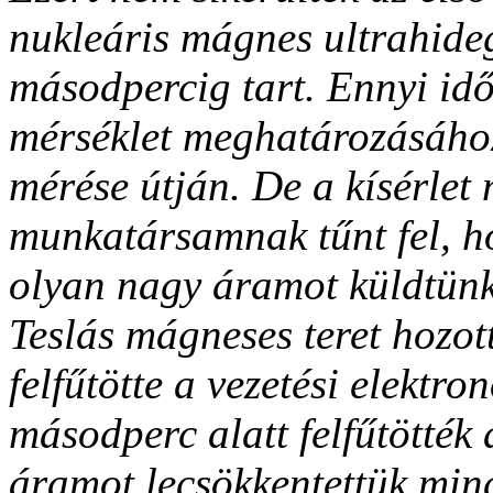
nukleáris mágnes ultrahide
másodpercig tart. Ennyi idő
mérséklet meghatározásához 
mérése útján. De a kísérlet 
munkatársamnak tűnt fel, h
olyan nagy áramot küldtünk
Teslás mágneses teret hozott
felfűtötte a vezetési elekt
másodperc alatt felfűtötték
áramot lecsökkentettük mind