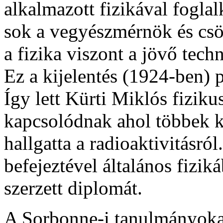
alkalmazott fizikával fogla
sok a vegyészmérnök és csö
a fizika viszont a jövő tec
Ez a kijelentés (1924-ben) p
Így lett Kürti Miklós fizik
kapcsolódnak ahol többek k
hallgatta a radioaktivitásr
befejeztével általános fizi
szerzett diplomát.
A Sorbonne-i tanulmányok