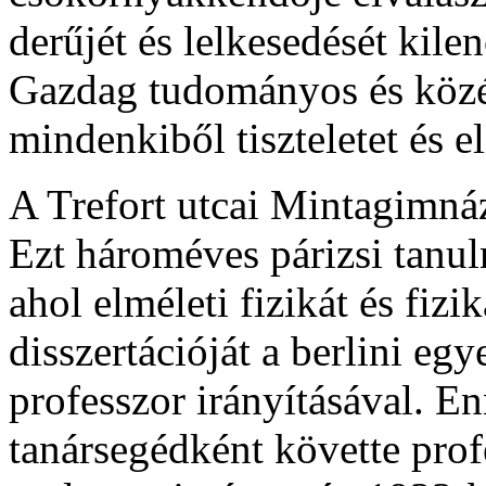
derűjét és lelkesedését kile
Gazdag tudományos és közéle
mindenkiből tiszteletet és el
A Trefort utcai Mintagimná
Ezt hároméves párizsi tanu
ahol elméleti fizikát és fizi
disszertációját a berlini eg
professzor irányításával. 
tanársegédként követte prof