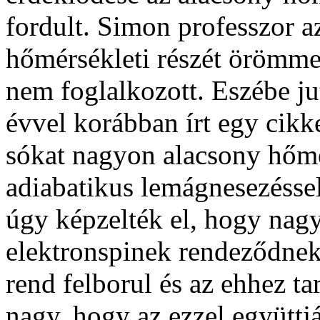
fordult. Simon professzor a
hőmérsékleti részét örömme
nem foglalkozott. Eszébe j
évvel korábban írt egy cikk
sókat nagyon alacsony hőmé
adiabatikus lemágnesezésse
úgy képzelték el, hogy nag
elektronspinek rendeződnek.
rend felborul és az ehhez t
nagy, hogy az ezzel együttjá