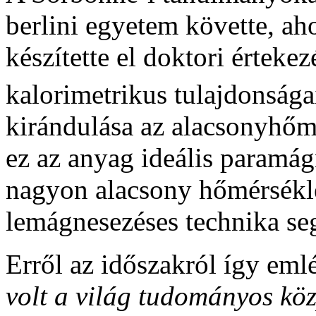
berlini egyetem követte, ah
készítette el doktori értek
kalorimetrikus tulajdonsága
kirándulása az alacsonyhőmér
ez az anyag ideális paramág
nagyon alacsony hőmérsékle
lemágnesezéses technika seg
Erről az időszakról így eml
volt a világ tudományos kö