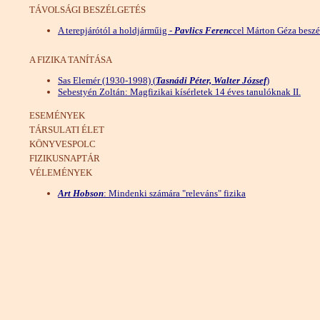
TÁVOLSÁGI BESZÉLGETÉS
A terepjárótól a holdjárműig -
Pavlics Ferenc
cel Márton Géza beszé
A FIZIKA TANÍTÁSA
Sas Elemér (1930-1998) (
Tasnádi Péter, Walter József
)
Sebestyén Zoltán: Magfizikai kísérletek 14 éves tanulóknak II.
ESEMÉNYEK
TÁRSULATI ÉLET
KÖNYVESPOLC
FIZIKUSNAPTÁR
VÉLEMÉNYEK
Art Hobson
: Mindenki számára "releváns" fizika