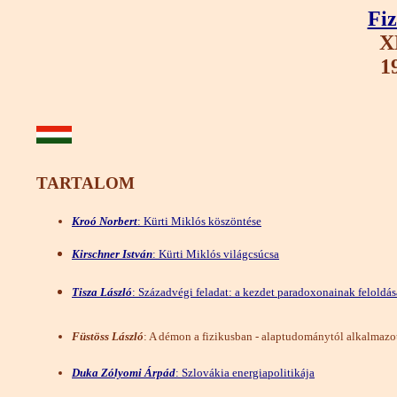
Fiz
X
1
TARTALOM
Kroó Norbert
: Kürti Miklós köszöntése
Kirschner István
: Kürti Miklós világcsúcsa
Tisza László
: Századvégi feladat: a kezdet paradoxonainak feloldás
Füstöss László
: A démon a fizikusban - alaptudománytól alkalmazot
Duka Zólyomi Árpád
: Szlovákia energiapolitikája