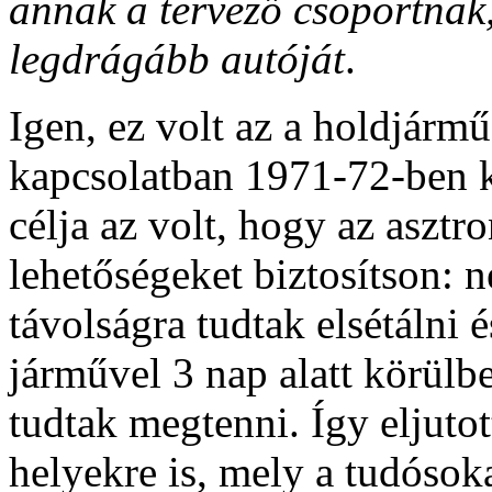
annak a tervező csoportnak
legdrágább autóját
.
Igen, ez volt az a holdjárm
kapcsolatban 1971-72-ben k
célja az volt, hogy az asztr
lehetőségeket biztosítson: 
távolságra tudtak elsétálni é
járművel 3 nap alatt körülb
tudtak megtenni. Így eljuto
helyekre is, mely a tudósoka