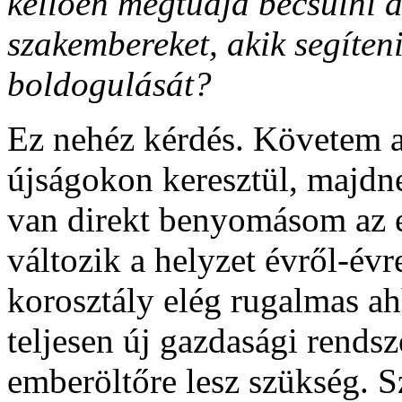
kellően megtudja becsülni a
szakembereket, akik segíten
boldogulását?
Ez nehéz kérdés. Követem 
újságokon keresztül, majd
van direkt benyomásom az e
változik a helyzet évről-év
korosztály elég rugalmas ah
teljesen új gazdasági rendsz
emberöltőre lesz szükség. S