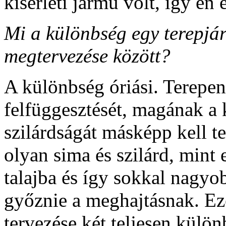
kísérleti jármű volt, így én
Mi a különbség egy terepjá
megtervezése között?
A különbség óriási. Terepe
felfüggesztését, magának a 
szilárdságát másképp kell te
olyan sima és szilárd, mint
talajba és így sokkal nagyobb
győznie a meghajtásnak. Ezé
tervezése két teljesen külön