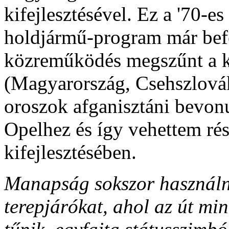
kifejlesztésével. Ez a '70-e
holdjármű-program már bef
közreműködés megszűnt a k
(Magyarország, Csehszlovák
oroszok afganisztáni bevonu
Opelhez és így vehettem rés
kifejlesztésében.
Manapság sokszor használn
terepjárókat, ahol az út mi