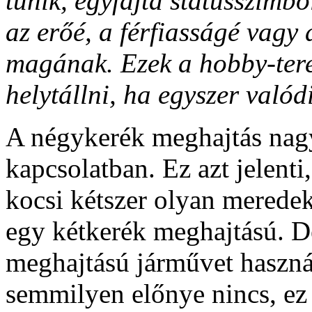
tűnik, egyfajta státusszimbó
az erőé, a férfiasságé vagy
magának. Ezek a hobby-ter
helytállni, ha egyszer valód
A négykerék meghajtás nagy 
kapcsolatban. Ez azt jelent
kocsi kétszer olyan meredek
egy kétkerék meghajtású. 
meghajtású járművet haszná
semmilyen előnye nincs, ez 