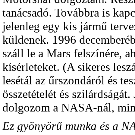
tanácsadó. Továbbra is ka
jelenleg egy kis jármű terv
küldenek. 1996 decemberébe
száll le a Mars felszínére, a
kísérleteket. (A sikeres lesz
lesétál az űrszondáról és te
összetételét és szilárdságát
dolgozom a NASA-nál, mint
Ez gyönyörű munka és a NAS