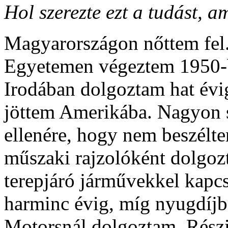
Hol szerezte ezt a tudást, am
Magyarországon nőttem fel
Egyetemen végeztem 1950-b
Irodában dolgoztam hat évi
jöttem Amerikába. Nagyon s
ellenére, hogy nem beszélt
műszaki rajzolóként dolgo
terepjáró járművekkel kapcs
harminc évig, míg nyugdíj
Motorsnál dolgoztam. Rész