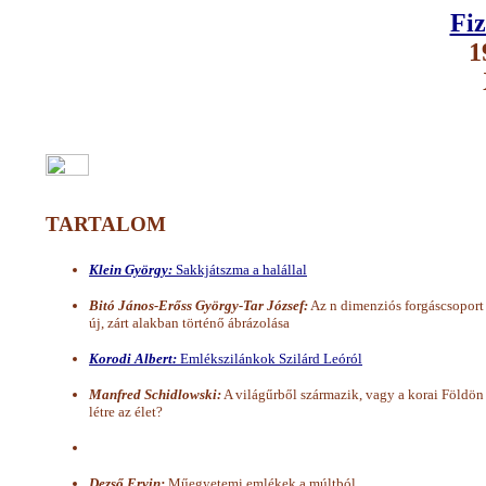
Fiz
1
TARTALOM
Klein György:
Sakkjátszma a halállal
Bitó János-Erőss György-Tar József:
Az n dimenziós forgáscsoport
új, zárt alakban történő ábrázolása
Korodi Albert:
Emlékszilánkok Szilárd Leóról
Manfred Schidlowski:
A világűrből származik, vagy a korai Földön 
létre az élet?
Dezső Ervin:
Műegyetemi emlékek a múltból