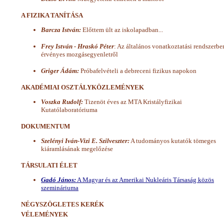
A FIZIKA TANÍTÁSA
Barcza István:
Előttem ült az iskolapadban...
Frey István - Hraskó Péter
: Az általános vonatkoztatási rendszerbe
érvényes mozgásegyenletről
Griger Ádám:
Próbafelvételi a debreceni fizikus napokon
AKADÉMIAI OSZTÁLYKÖZLEMÉNYEK
Voszka Rudolf:
Tizenöt éves az MTA Kristályfizikai
Kutatólaboratóriuma
DOKUMENTUM
Szelényi Iván-Vizi E. Szilveszter:
A tudományos kutatók tömeges
kiáramlásának megelőzése
TÁRSULATI ÉLET
Gadó János:
A Magyar és az Amerikai Nukleáris Társaság közös
szemináriuma
NÉGYSZÖGLETES KERÉK
VÉLEMÉNYEK