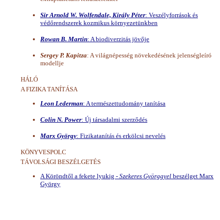
Sir Arnold W. Wolfendale, Király Péter
: Veszélyforrások és
védőrendszerek kozmikus környezetünkben
Rowan B. Martin
: A biodiverzitás jövője
Sergey P. Kapitza
: A világnépesség növekedésének jelenségleíró
modellje
HÁLÓ
A FIZIKA TANÍTÁSA
Leon Lederman
: A természettudomány tanítása
Colin N. Power
: Új társadalmi szerződés
Marx György
: Fizikatanítás és erkölcsi nevelés
KÖNYVESPOLC
TÁVOLSÁGI BESZÉLGETÉS
A Köröndtől a fekete lyukig -
Szekeres Györggyel
beszélget Marx
György