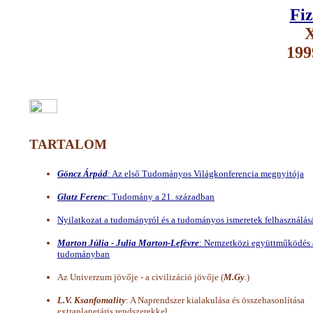
Fiz
X
199
TARTALOM
Göncz Árpád
: Az első Tudományos Világkonferencia megnyitója
Glatz Ferenc
: Tudomány a 21. században
Nyilatkozat a tudományról és a tudományos ismeretek felhasználás
Marton Júlia - Julia Marton-Lefèvre
: Nemzetközi együttműködés 
tudományban
Az Univerzum jövője - a civilizáció jövője (
M.Gy
.)
L.V. Ksanfomality
: A Naprendszer kialakulása és összehasonlítása
extraplanetáris rendszerekkel