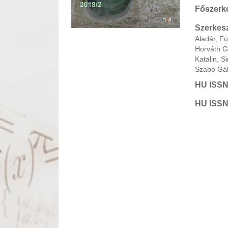
Főszerk
Szerkesz
Aladár, F
Horváth G
Katalin, 
Szabó Gáb
HU ISSN
HU ISSN