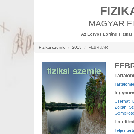
FIZIK
MAGYAR FI
Az Eötvös Loránd Fizikai 
Fizikai szemle
2018
FEBRUÁR
FEB
Tartalo
Tartalomj
Ingyene
Cserháti C
Zoltán: Sz
Gombkötő 
Letölthe
Teljes tar