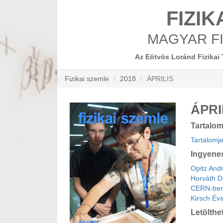
FIZIK
MAGYAR FI
Az Eötvös Loránd Fizikai 
Fizikai szemle
2018
ÁPRILIS
ÁPRI
Tartalo
Tartalomj
Ingyene
Opitz And
Horváth D
CERN-be
Kirsch Éva
Letölthe