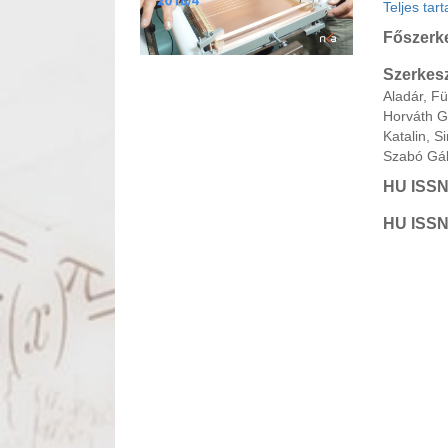
Teljes tar
Főszerk
Szerkesz
Aladár, F
Horváth G
Katalin, 
Szabó Gáb
HU ISSN
HU ISSN