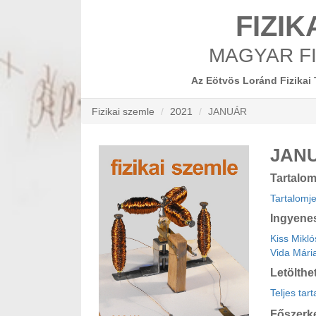
FIZIK
MAGYAR FI
Az Eötvös Loránd Fizikai 
Fizikai szemle
2021
JANUÁR
JAN
Tartalo
Tartalomj
Ingyene
Kiss Mikl
Vida Mári
Letölthe
Teljes tar
Főszerk