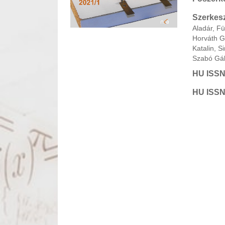
Szerkesz
Aladár, F
Horváth G
Katalin, 
Szabó Gáb
HU ISSN
HU ISSN