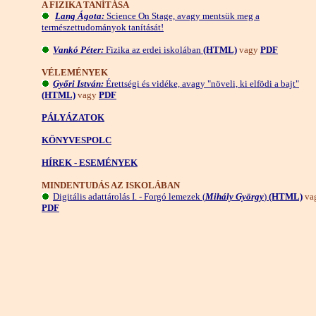
A FIZIKA TANÍTÁSA
Lang Ágota:
Science On Stage, avagy mentsük meg a
természettudományok tanítását!
Vankó Péter:
Fizika az erdei iskolában
(HTML)
vagy
PDF
VÉLEMÉNYEK
Győri István:
Érettségi és vidéke, avagy "növeli, ki elfödi a bajt"
(HTML)
vagy
PDF
PÁLYÁZATOK
KÖNYVESPOLC
HÍREK - ESEMÉNYEK
MINDENTUDÁS AZ ISKOLÁBAN
Digitális adattárolás I. - Forgó lemezek (
Mihály György
)
(HTML)
va
PDF