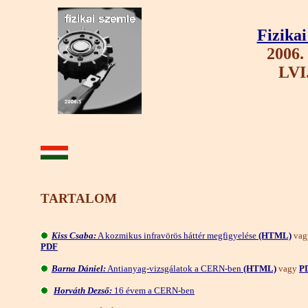
Fizika
2006.
LVI.
TARTALOM
Kiss Csaba:
A kozmikus infravörös háttér megfigyelése
(HTML)
vag
PDF
Barna Dániel:
Antianyag-vizsgálatok a CERN-ben
(HTML)
vagy
P
Horváth Dezső:
16 évem a CERN-ben