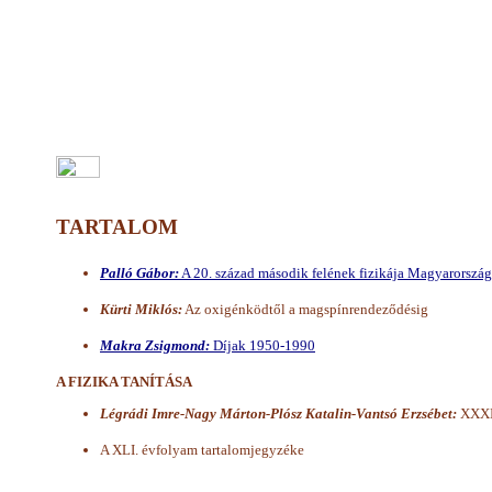
TARTALOM
Palló Gábor:
A 20. század második felének fizikája Magyarorszá
Kürti Miklós:
Az oxigénködtől a magspínrendeződésig
Makra Zsigmond:
Díjak 1950-1990
A FIZIKA TANÍTÁSA
Légrádi Imre-Nagy Márton-Plósz Katalin-Vantsó Erzsébet:
XXXIV
A XLI. évfolyam tartalomjegyzéke