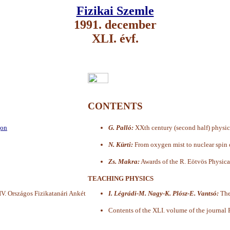
Fizikai Szemle
1991. december
XLI. évf.
CONTENTS
gon
G. Palló:
XXth century (second half) physi
N. Kürti:
From oxygen mist to nuclear spin 
Zs. Makra:
Awards of the R. Eötvös Physica
TEACHING PHYSICS
. Országos Fizikatanári Ankét
I. Légrádi-M. Nagy-K. Plósz-E. Vantsó:
The
Contents of the XLI. volume of the journal 