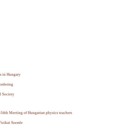
cs in Hungary
ordering
l Society
34th Meeting of Hungarian physics teachers
Fizikai Szemle