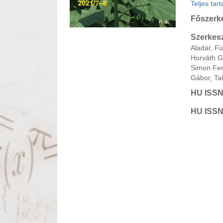
Teljes tar
Főszerk
Szerkesz
Aladár, F
Horváth G
Simon Fer
Gábor, Ta
HU ISSN
HU ISSN