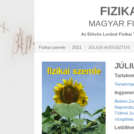
FIZIK
MAGYAR FI
Az Eötvös Loránd Fizikai 
Fizikai szemle
2021
JÚLIUS-AUGUSZTUS
JÚL
Tartalo
Tartalomj
Ingyene
Bebesi Zs
Naprends
Tóthné Ju
vizsgálat
Letölthe