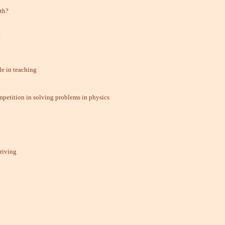
rth?
e
le in teaching
etition in solving problems in physics
riving