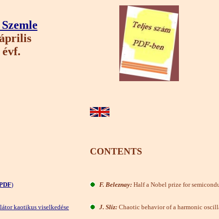
i Szemle
április
 évf.
CONTENTS
PDF
)
F. Beleznay:
Half a Nobel prize for semicond
látor kaotikus viselkedése
J. Slíz:
Chaotic behavior of a harmonic oscill