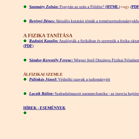
Szatmáry Zoltán:
Fogytán az urán a Földön? (
HTML
)
vagy
(
PD
Berényi Dénes:
Aktuális kutatási témák a természettudományokb
A FIZIKA TANÍTÁSA
Radnóti Katalin:
Analógiák a fizikában és szerepük a fizika okta
(
PDF
)
Sándor-Kerestély Ferenc:
Wigner Jenő Országos Fizikai Feladat
ÁLFIZIKAI SZEMLE
Pálinkás József:
Védnöki szavak a tudományért
Laczik Bálint:
Szabadalmazott paramechanika - az inercia hajtó
HÍREK - ESEMÉNYEK