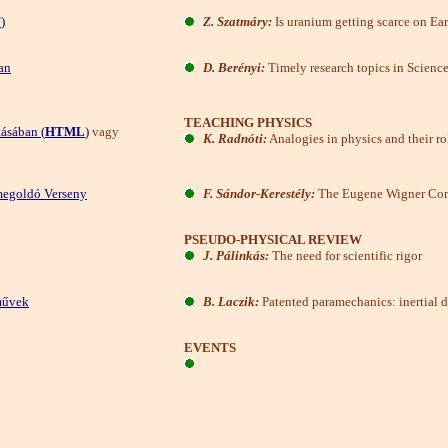
F
)
Z. Szatmáry:
Is uranium getting scarce on Ea
an
D. Berényi:
Timely research topics in Scienc
TEACHING PHYSICS
tásában (
HTML
)
vagy
K. Radnóti:
Analogies in physics and their ro
megoldó Verseny
F. Sándor-Kerestély:
The Eugene Wigner Comp
PSEUDO-PHYSICAL REVIEW
J. Pálinkás:
The need for scientific rigor
művek
B. Laczik:
Patented paramechanics: inertial d
EVENTS