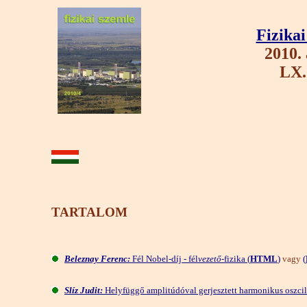
Fizika
2010. 
LX.
TARTALOM
Beleznay Ferenc:
Fél Nobel-díj - fél
vezető
-fizika (
HTML
)
vagy
(
Slíz Judit:
Helyfüggő amplitúdóval gerjesztett harmonikus oszcil