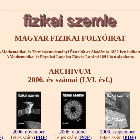
MAGYAR FIZIKAI FOLYÓIRAT
 Mathematikai és Természettudományi Értesítőt az Akadémia 1882-ben indítot
A Mathematikai és Physikai Lapokat Eötvös Loránd 1891-ben alapította
ARCHIVUM
2006. év számai (LVI. évf.)
2006. november
2006. október
2006. szeptember
F
)
Teljes szám
(
PDF
)
Teljes szám
(
PDF
)
Teljes szám
(
PDF
)