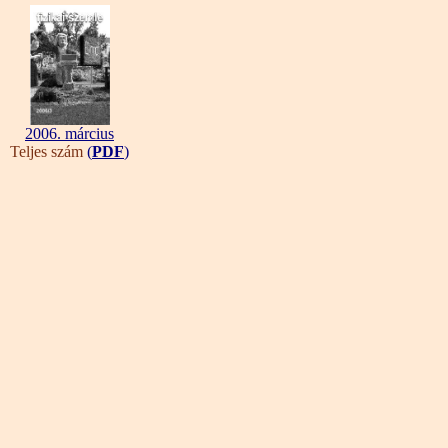
2006. március
Teljes szám
(
PDF
)