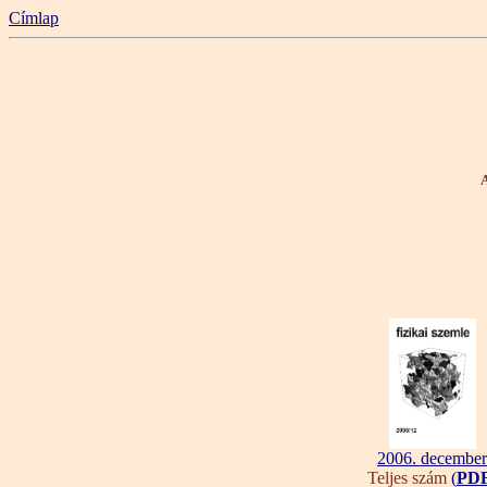
Címlap
A
2006. december
Teljes szám
(
PD