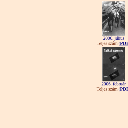
2006. július
Teljes szám
(
PD
2006. február
Teljes szám
(
PD