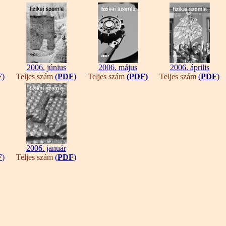
2006. június
2006. május
2006. április
F
)
Teljes szám
(
PDF
)
Teljes szám
(PDF)
Teljes szám
(
PDF
)
2006. január
F
)
Teljes szám
(
PDF
)