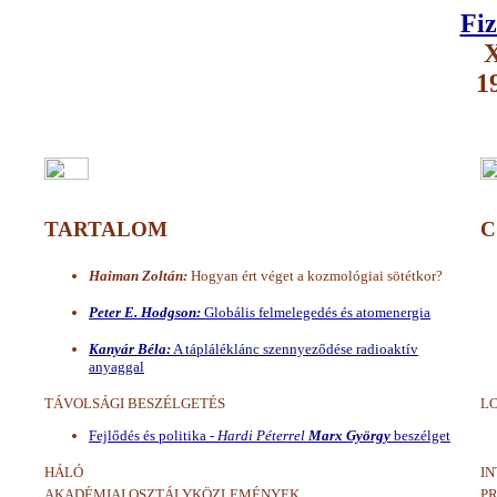
Fiz
X
1
TARTALOM
C
Haiman Zoltán:
Hogyan ért véget a kozmológiai sötétkor?
Peter E. Hodgson:
Globális felmelegedés és atomenergia
Kanyár Béla:
A tápláléklánc szennyeződése radioaktív
anyaggal
TÁVOLSÁGI BESZÉLGETÉS
L
Fejlődés és politika -
Hardi Péterrel
Marx György
beszélget
HÁLÓ
I
AKADÉMIAI OSZTÁLYKÖZLEMÉNYEK
PR